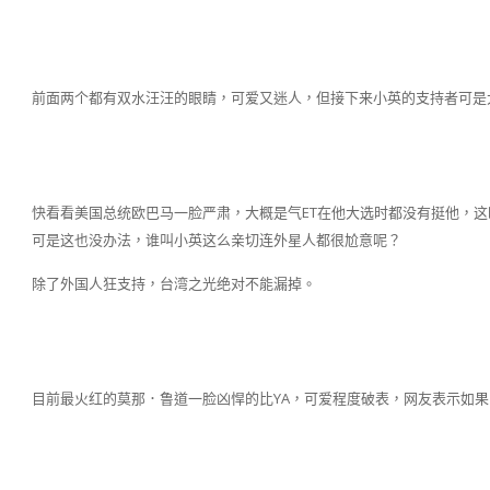
前面两个都有双水汪汪的眼睛，可爱又迷人，但接下来小英的支持者可是
快看看美国总统欧巴马一脸严肃，大概是气ET在他大选时都没有挺他，
可是这也没办法，谁叫小英这么亲切连外星人都很尬意呢？
除了外国人狂支持，台湾之光绝对不能漏掉。
目前最火红的莫那．鲁道一脸凶悍的比YA，可爱程度破表，网友表示如