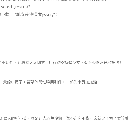
=search_result#?
) 从网路下载，也能安装“蔡英文young”！
成照片的功能，让粉丝大玩创意，用行动支持蔡英文，有不少网友已经把照片上
一票给小英了，希望他帮忙呼朋引伴，一起为小英加加油！
着无辜大眼挺小英，真是让人心生怜悯，说不定它不肯回家就是了为了要等着