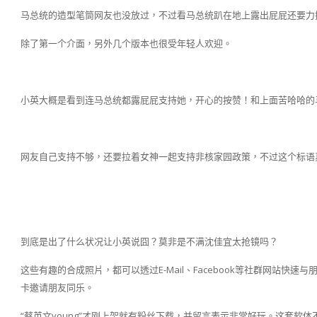
马总统的造型笔筒网友也没放过，不过看马总统趴在地上露出屁屁还要力
除了第一个介面，另外几个版本也很受年轻人欢迎。
小英大概是看到连马总统都露屁屁支持她，开心的按赞！和上面苦哈哈的
网友自己支持不够，还要拉着女神一起支持非核家园政策，不过这个标语
到底是出了什么状况让小英说囧？莫非是不满沈佳宜太抢镜吗？
这些有趣的合成照片，都可以透过E-Mail、Facebook等社群网站
卡邀请朋友同乐。
“蔡英文young”才刚上架就有粉丝下载，并留言表示非常好玩。这套软