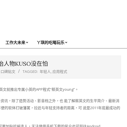
工作大未来
ㄚ琪的吃喝玩乐
政治人物KUSO没在怕
口碑贴文
TAGGED:
年轻人
,
应用程式
文就推出专属小英的APP程式“蔡英文young”。
第一手资讯，除了造势活动、影音档之外，也 能了解蔡英文的生平简介、最新消
方便的软体打破藩篱，拉近与年轻支持者的距离，可 说是2011年底最成功的
，就可更加贴近候选人，无法使用手机下载的民众也可前往Android