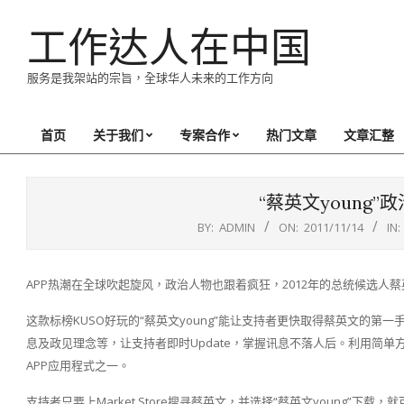
Skip
工作达人在中国
to
content
服务是我架站的宗旨，全球华人未来的工作方向
首页
关于我们
专案合作
热门文章
文章汇整
Primary
Navigation
Menu
“蔡英文young”
BY:
ADMIN
ON:
2011/11/14
IN:
APP热潮在全球吹起旋风，政治人物也跟着疯狂，2012年的总统候选人蔡英
这款标榜KUSO好玩的“蔡英文young”能让支持者更快取得蔡英文的
息及政见理念等，让支持者即时Update，掌握讯息不落人后。利用简单
APP应用程式之一。
支持者只要上Market Store搜寻蔡英文，并选择“蔡英文young”下载