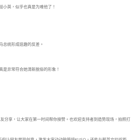
挺小英，似乎也真是为难他了！
马总统形成逗趣的反差。
真是非常符合她清新脱俗的形象！
快速与朋友分享，让大家在第一时间帮你按赞。也欢迎支持者到造势现场，拍照打
体不但让网友展现创意，激发大家动动脑筋搞KUSO，还能与蔡英文拉近距