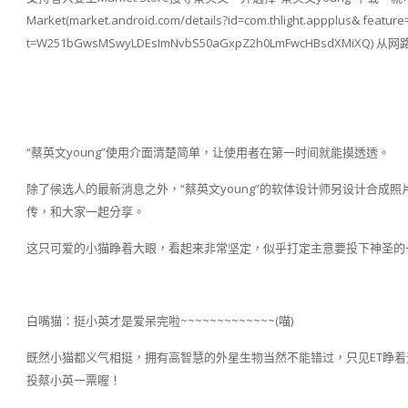
Market(market.android.com/details?id=com.thlight.appplus& feature
t=W251bGwsMSwyLDEsImNvbS50aGxpZ2h0LmFwcHBsdXMiXQ
“蔡英文young”使用介面清楚简单，让使用者在第一时间就能摸透透。
除了候选人的最新消息之外，“蔡英文young”的软体设计师另设计合
传，和大家一起分享。
这只可爱的小猫睁着大眼，看起来非常坚定，似乎打定主意要投下神圣的
白嘴猫：挺小英才是爱呆完啦~~~~~~~~~~~~~(喵)
既然小猫都义气相挺，拥有高智慧的外星生物当然不能错过，只见ET睁
投蔡小英一票喔！