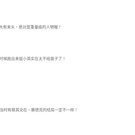
大有来头，绝对是重量级的人物喔！
这时候跑出来挺小英实在太不给面子了！
果当时有蔡英文在，赛德克的结局一定不一样！