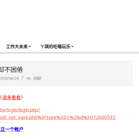
工作大未来
ㄚ琪的吃喝玩乐
却不困倦
2010/04/24
IN:
闲聊
《
请来看看
》
tw/login/login.php?
push_set_save.php%3Ftype%3D1%26id%3D72000535
建立一个帐户