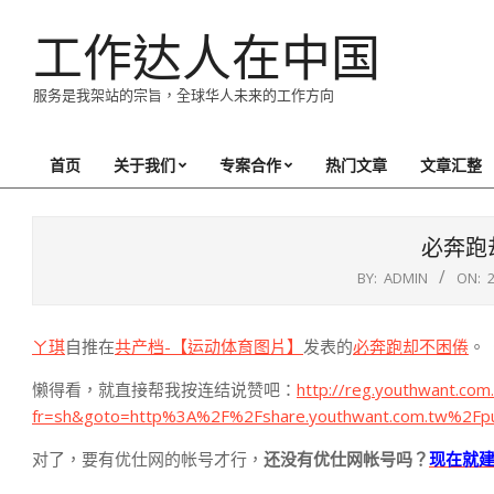
Skip
工作达人在中国
to
content
服务是我架站的宗旨，全球华人未来的工作方向
首页
关于我们
专案合作
热门文章
文章汇整
Primary
Navigation
Menu
必奔跑
BY:
ADMIN
ON:
ㄚ琪
自推在
共产档-【运动体育图片】
发表的
必奔跑却不困倦
。
懒得看，就直接帮我按连结说赞吧：
http://reg.youthwant.com.
fr=sh&goto=http%3A%2F%2Fshare.youthwant.com.tw%2F
对了，要有优仕网的帐号才行，
还没有优仕网帐号吗？
现在就