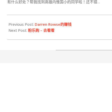
有什么好处？帮我找到高雄内惟国小的同学啦！还不错…
2010-
04-
Previous Post:
Darren Rowse的赚钱
24
Next Post:
粉乐购 – 去看看