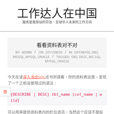
Skip
工作达人在中国
to
content
服务是我架站的宗旨，全球华人未来的工作方向
Primary
Navigation
看看资料表对不对
Menu
BY:
ADMIN
ON:
2011/08/30
IN:
DATABASE
,
DB2
,
MSSQL
,
MYSQL
,
ORACLE
TAGGED:
DB2
,
DESC
,
MS SQL
,
MYSQL
,
ORACLE
今天在读
深入浅出SQL
这书到请看，你的资料表这里，发现
了一个之前没使用过的语法：
{DESCRIBE | DESC} 
tbl_name
 [
col_name
 | 
w
ild
]
可以用来提供资料表内的栏位资讯，当然这个应该不是标