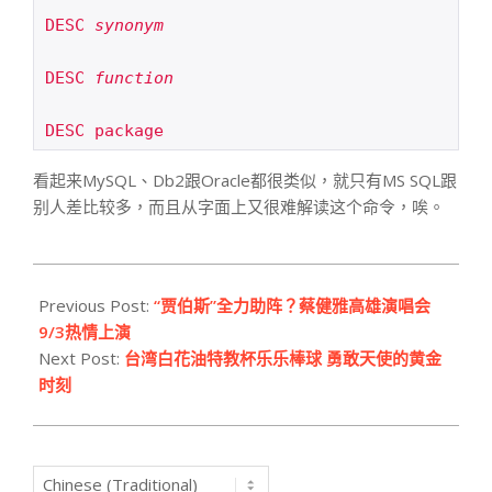
DESC 
synonym
DESC 
function
DESC package
看起来MySQL、Db2跟Oracle都很类似，就只有MS SQL跟
别人差比较多，而且从字面上又很难解读这个命令，唉。
2011-
08-
Previous Post:
“贾伯斯”全力助阵？蔡健雅高雄演唱会
30
9/3热情上演
Next Post:
台湾白花油特教杯乐乐棒球 勇敢天使的黄金
时刻