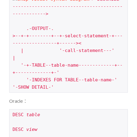
----------------------------------------
------------>

     .-OUTPUT-.

>--+-+--------+--+-select-statement-+---
----------------+------><

   |             '-call-statement---'                   
|

   '-+-TABLE--table-name-------------+--
+-------------+-'

     '-INDEXES FOR TABLE--table-name-'  
'-SHOW DETAIL-'
Oracle：
DESC 
table
DESC 
view