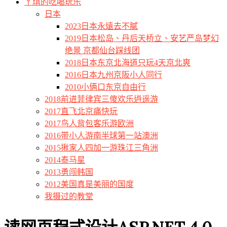
ㄚ琪的吃喝玩乐
日本
2023日本永遠去不膩
2019日本松岛、丹后天桥立、安艺严岛梦幻
绝景 京都仙台踩线团
2018日本东京北海道只玩4天京北爽
2016日本九州京阪小人同行
2010小俩口东京自由行
2018前进菲律宾三傻欢乐逍遥游
2017直飞北京痛快玩
2017鸟人背包客乐游欧洲
2016带小人游南半球第一站澳洲
2015揪家人四加一游珠江三角洲
2014泰马星
2013勇闯韩国
2012美国真是美丽的国度
我摄过的教堂