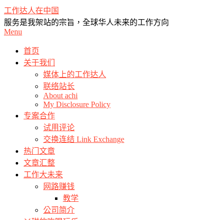
Skip
工作达人在中国
to
服务是我架站的宗旨，全球华人未来的工作方向
content
Primary
Menu
Navigation
Menu
首页
关于我们
媒体上的工作达人
联络站长
About achi
My Disclosure Policy
专案合作
试用评论
交换连结 Link Exchange
热门文章
文章汇整
工作大未来
网路赚钱
教学
公司简介