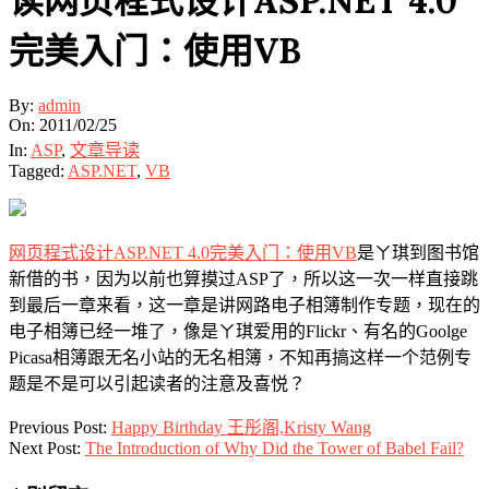
读网页程式设计ASP.NET 4.0
完美入门：使用VB
By:
admin
On:
2011/02/25
In:
ASP
,
文章导读
Tagged:
ASP.NET
,
VB
网页程式设计ASP.NET 4.0完美入门：使用VB
是ㄚ琪到图书馆
新借的书，因为以前也算摸过ASP了，所以这一次一样直接跳
到最后一章来看，这一章是讲网路电子相簿制作专题，现在的
电子相簿已经一堆了，像是ㄚ琪爱用的Flickr、有名的Goolge
Picasa相簿跟无名小站的无名相簿，不知再搞这样一个范例专
题是不是可以引起读者的注意及喜悦？
2011-
Previous Post:
Happy Birthday 王彤阁,Kristy Wang
02-
Next Post:
The Introduction of Why Did the Tower of Babel Fail?
25