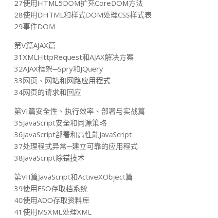
27使用HTML5DOM扩充CoreDOM方法
28使用DHTML和样式DOM处理CSS样式表
29事件DOM
第V篇AJAX篇
31XMLHttpRequest和AJAX解决方案
32AJAX框架─Spry和JQuery
33网页、网站和网路应用程式
34网页的请求和回应
第VI篇安全性、执行效率、部署与实战篇
35JavaScript安全和同源策略
36JavaScript部署和高性能JavaScript
37处理程式异常─建立可靠的应用程式
38JavaScript除错技术
第VII篇JavaScript和ActiveXObject篇
39使用FSO存取档系统
40使用ADO存取资料库
41使用MSXML处理XML