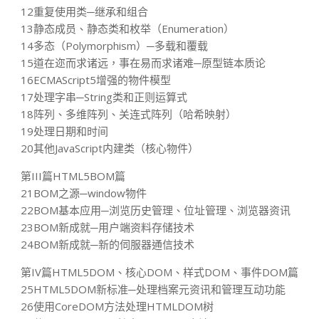
12重复使用类─继承和组合
13静态成员、静态类和枚举（Enumeration）
14多态（Polymorphism）─多载和覆载
15道在迩而求诸远，事在易而求诸难─原型链本质论
16ECMAScript5增强的物件模型
17处理字串─String类和正则运算式
18阵列、多维阵列、关连式阵列（哈希映射）
19处理日期和时间
20其他JavaScript内建类（核心物件）
第III篇HTML5BOM篇
21BOM之源─window物件
22BOM基本应用─浏览历史管理、位址管理、浏览器资讯
23BOM新成就─用户端资料存储技术
24BOM新成就─新的伺服器通信技术
第IV篇HTML5DOM、核心DOM、样式DOM、事件DOM篇
25HTML5DOM新标准─处理档案元资讯和管理互动功能
26使用CoreDOM方法处理HTMLDOM树