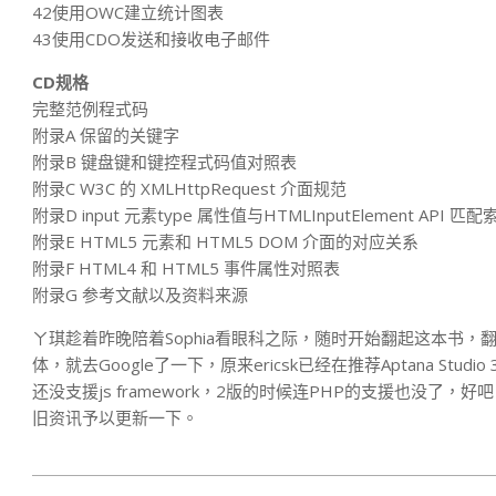
42使用OWC建立统计图表
43使用CDO发送和接收电子邮件
CD规格
完整范例程式码
附录A 保留的关键字
附录B 键盘键和键控程式码值对照表
附录C W3C 的 XMLHttpRequest 介面规范
附录D input 元素type 属性值与HTMLInputElement API 匹配
附录E HTML5 元素和 HTML5 DOM 介面的对应关系
附录F HTML4 和 HTML5 事件属性对照表
附录G 参考文献以及资料来源
ㄚ琪趁着昨晚陪着Sophia看眼科之际，随时开始翻起这本书，翻到2.
体，就去Google了一下，原来ericsk已经在推荐Aptana S
还没支援js framework，2版的时候连PHP的支援也没
旧资讯予以更新一下。
2011-