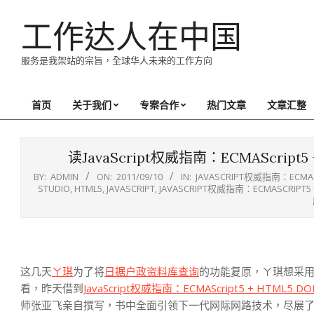
Skip
工作达人在中国
to
content
服务是我架站的宗旨，全球华人未来的工作方向
首页
关于我们
专案合作
热门文章
文章汇整
Primary
Navigation
Menu
读JavaScript权威指南：ECMAScript5
BY:
ADMIN
ON:
2011/09/10
IN:
JAVASCRIPT权威指南：ECMAS
STUDIO
,
HTML5
,
JAVASCRIPT
,
JAVASCRIPT权威指南：ECMASCRIPT5 
这几天
ㄚ琪
为了将
日据户政资料库查询
的功能复原，ㄚ琪想采用较
看，昨天借到
JavaScript权威指南：ECMAScript5 + HTML5
师张亚飞亲自撰写，书中全面引领下一代网际网路技术，尽展了Ja