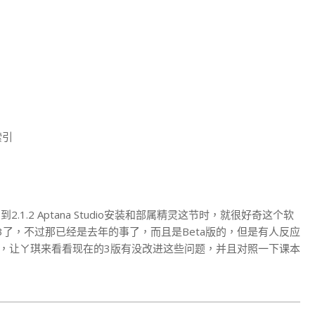
索引
1.2 Aptana Studio安装和部属精灵这节时，就很好奇这个软
tudio 3了，不过那已经是去年的事了，而且是Beta版的，但是有人反应
了，好吧，让ㄚ琪来看看现在的3版有没改进这些问题，并且对照一下课本