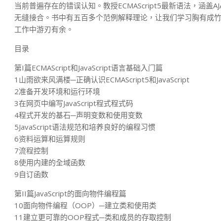
当前普遍存在的错误认知。教授ECMAScript5最新语法，涵盖AJAX
无缝接合。书中有五百多个范例解释理论，让我们学习胸有成
工作中游刃有余。
目录
第I篇ECMAScript和JavaScript语言基础入门篇
1山雨欲来风满楼─正确认识ECMAScript5和JavaScript
2准备开发环境和运行环境
3在网页中编写JavaScript程式程式码
4程式开发的基石─声明变数和使用变数
5JavaScript语法规范和培养良好的编程习惯
6资料运算和运算规则
7流程控制
8使用内建的全域函数
9自订函数
第II篇JavaScript的面向物件编程篇
10面向物件编程（OOP）─建立类和使用类
11建立更可靠的OOP程式─类和成员的存取控制