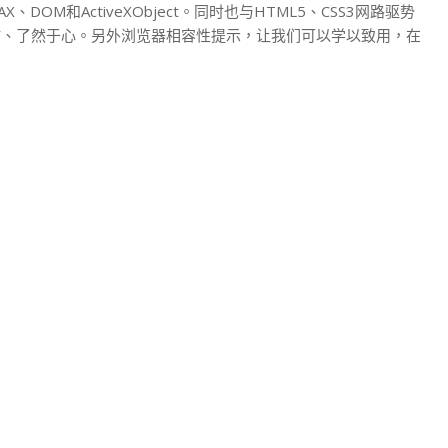
、DOM和ActiveXObject。同时也与HTML5、CSS3网路驱势
竹、了然于心。另外浏览器相容性提示，让我们可以学以致用，在