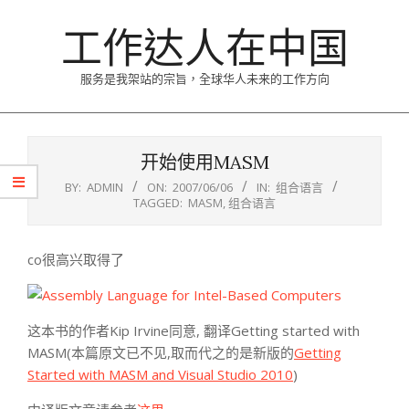
Skip
工作达人在中国
to
content
服务是我架站的宗旨，全球华人未来的工作方向
Primary
Navigation
开始使用MASM
Menu
BY:
ADMIN
ON:
2007/06/06
IN:
组合语言
TAGGED:
MASM
,
组合语言
co很高兴取得了
这本书的作者Kip Irvine同意, 翻译Getting started with
MASM(本篇原文已不见,取而代之的是新版的
Getting
Started with MASM and Visual Studio 2010
)