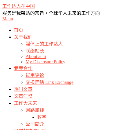
Skip
工作达人在中国
to
服务是我架站的宗旨，全球华人未来的工作方向
content
Primary
Menu
Navigation
Menu
首页
关于我们
媒体上的工作达人
联络站长
About achi
My Disclosure Policy
专案合作
试用评论
交换连结 Link Exchange
热门文章
文章汇整
工作大未来
网路赚钱
教学
公司简介