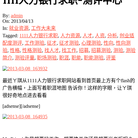
1111人力银行求职-测评中心
By:
admin
On:
2013/04/13
In:
就业资源
,
工作大未来
Tagged:
1111人力银行求职
,
人力资源
,
人才
,
人资
,
分析
,
创业适
配度测评
,
工作测验
,
征才
,
征才测验
,
心理测验
,
性向
,
性向测
验
,
性格
,
性格测验
,
找人才
,
找工作
,
招募
,
招募测验
,
测验
,
测验
简介
,
测验评量
,
职场测验
,
职涯
,
职能
,
职能测验
,
评鉴
最近ㄚ琪从1111人力银行求职网站看到首页最上方有个flash的
广告横幅，上面写着职涯地图 告诉你！这样的字眼，让ㄚ琪
很好奇地点进去看看
[adsense][/adsense]