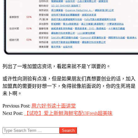
列出了一堆加盟店资讯，看起来就不是ㄚ琪要的。
或许性向测验有点准，但是如果朋友们真想要创业的话，加入
加盟真的需要好好想一下，免得就像前面说的，你的生死将是
未卜啊。
2013-
Previous Post:
周六好书读十面讲堂
04-
Next Post:
【试吃】爱上新鲜海鲜宅配i3Fresh超美味
13
Search