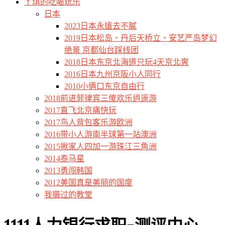
ㄚ琪的吃喝玩乐
日本
2023日本永遠去不膩
2019日本松岛、丹后天桥立、安艺严岛梦幻
绝景 京都仙台踩线团
2018日本东京北海道只玩4天京北爽
2016日本九州京阪小人同行
2010小俩口东京自由行
2018前进菲律宾三傻欢乐逍遥游
2017直飞北京痛快玩
2017鸟人背包客乐游欧洲
2016带小人游南半球第一站澳洲
2015揪家人四加一游珠江三角洲
2014泰马星
2013勇闯韩国
2012美国真是美丽的国度
我摄过的教堂