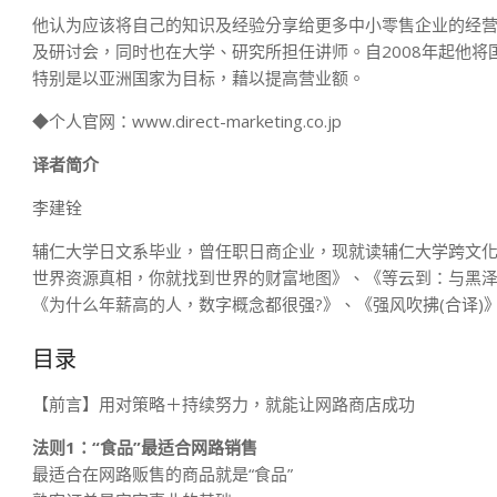
他认为应该将自己的知识及经验分享给更多中小零售企业的经
及研讨会，同时也在大学、研究所担任讲师。自2008年起他
特别是以亚洲国家为目标，藉以提高营业额。
◆个人官网：www.direct-marketing.co.jp
译者简介
李建铨
辅仁大学日文系毕业，曾任职日商企业，现就读辅仁大学跨文
世界资源真相，你就找到世界的财富地图》、《等云到：与黑泽明
《为什么年薪高的人，数字概念都很强?》、《强风吹拂(合译)
目录
【前言】用对策略＋持续努力，就能让网路商店成功
法则1：“食品”最适合网路销售
最适合在网路贩售的商品就是“食品”