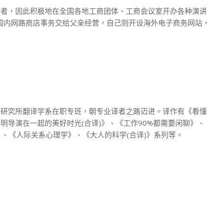
营者，因此积极地在全国各地工商团体、工商会议室开办各种演讲
将国内网路商店事务交给父亲经营，自己则开设海外电子商务网站，
化研究所翻译学系在职专班，朝专业译者之路迈进。译作有《看懂
导演在一起的美好时光(合译)》、《工作90%都需要闲聊》、
》、《人际关系心理学》、《大人的科学(合译)》系列等。