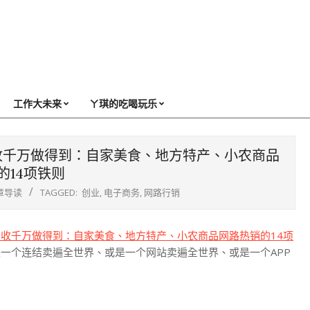
工作大未来
ㄚ琪的吃喝玩乐
收千万做得到：自家美食、地方特产、小农商品
的14项铁则
章导读
TAGGED:
创业
,
电子商务
,
网路行销
收千万做得到：自家美食、地方特产、小农商品网路热销的14项
一个连结卖遍全世界、或是一个网站卖遍全世界、或是一个APP