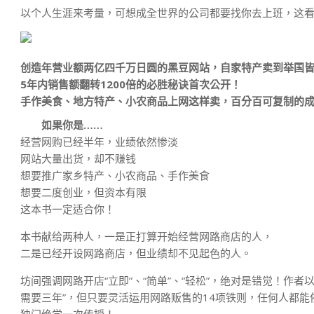
以个人生涯来考量，可想成全世界的公司都要找你去上班，这
创造年营业额两亿四千万日圆的黑豆网站，自家特产卖到举国
5年内销售额翻转1200倍的必胜秘诀首次公开！
手作美食、地方特产、小农商品上网这样卖，百分百可复制的
如果你是……
经营网购已经半年，业绩依然惨淡
网站大量出货，却不赚钱
想要推广家乡特产、小农商品、手作美食
想要二度创业，但资本有限
这本书一定适合你！
本书献给两种人，一是正打算开始经营网路商店的人，
二是已经开设网路商店，但业绩却不见起色的人。
坊间强调网路开店“立即”、“简单”、“轻松”，绝对是错觉！作
需要三年”，但只要灵活运用网路贩售的14项铁则，任何人都能