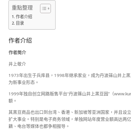
重點整理
作者介绍
目录
作者介绍
作者简介
井上敬介
1973年出生于兵库县，1998年继承家业，成为丹波蓧山井
为新事业形态。
1999年独自创立网路贩售平台“丹波篠山井上黑豆园”（www.kur
额。
其黑豆商品也出口到台湾、香港、新加坡等亚洲国家，并且设
扩大事业。特别是电子商务领域，单独网站年度营业额高达两
籍、电台等媒体也都争相报导。