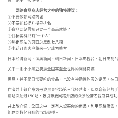
独门绝学一次传授！
网路食品商店经营之神的独特建议：
①不要依赖网路商城
②不要花钱提升搜寻排名
③食品网站最初只要一个商品就够了
④目标客群只有“一个人”
⑤热销网站的页面总是乱七八糟
⑥电话订购客户将来一定成为熟客
日本经济新闻、读卖新闻、朝日新闻、日本电视台、朝日电视
关于一则小小黑豆卖遍全国甚至全世界的网路奇迹……
黑豆，并不是日常要吃的食品，也没有冲动性购买的诱因，在日
作者井上敬介身为丹波黑豆农场第三代经营者，却以崭新经营
讲场次超过150场，吸引想要网路开店的众多经营者复制其成功
井上敬介说：全国之中一定有人想买你的商品，利用网路贩售
能达到数亿日圆的市场规模。