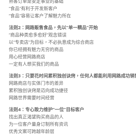
熟客订单是安定事业的基础
“食品”有利于开发新客户
“食品”容易让客户了解魅力所在
法则2：网路贩售食品，先以“单一精品”开始
“商品种类愈多愈好”观念错误
以“专卖店”为目标，不必执意成为综合商店
你已经拥有魅力无穷的商品
用心经营网路商店
一定有人想买我们的商品
法则3：只要花时间累积独创诀窍，任何人都能利用网路成功销
网路商店与实体门市的差异
累积独创诀窍是迈向成功捷径
网路世界需要时间经营
法则4：专心致力维护“一位”目标客户
找出真正渴望购买商品的人
为一位客户量身订制所有资讯
优秀文案可跨越年龄层