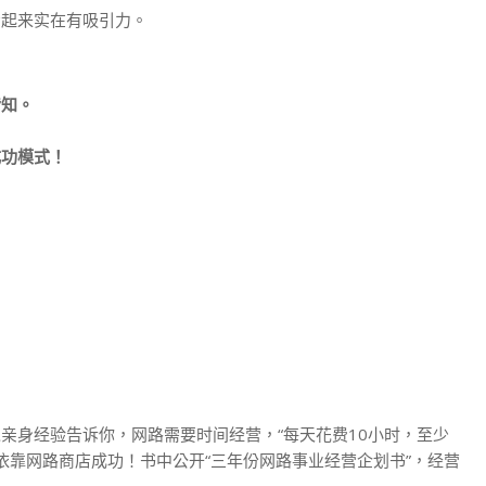
看起来实在有吸引力。
皆知。
成功模式！
者以亲身经验告诉你，网路需要时间经营，“每天花费10小时，至少
依靠网路商店成功！书中公开“三年份网路事业经营企划书”，经营