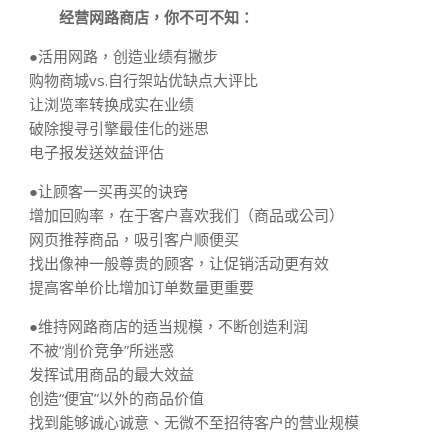
经营网路商店，你不可不知：
●活用网路，创造业绩有撇步
购物商城vs.自行架站优缺点大评比
让浏览率转换成实在业绩
破除搜寻引擎最佳化的迷思
电子报发送效益评估
●让顾客一买再买的诀窍
增加回购率，在于客户喜欢我们（商品或公司）
网页推荐商品，吸引客户顺便买
找出像神一般尊贵的顾客，让促销活动更有效
提高客单价比增加订单数量更重要
●维持网路商店的适当规模，不断创造利润
不被“削价竞争”所迷惑
发挥试用商品的最大效益
创造“便宜”以外的商品价值
找到能够诚心诚意、无微不至招待客户的营业规模