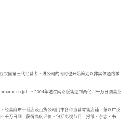
上黑豆农园第三代经营者，进公司的同时也开始策划以非实体通路做
omame.co.jp）。2004年透过网路贩售达到两亿四千万日圆营业
立、经营麻布十番店及百货公司门市各种直营零售店铺，藉以广泛
亿四千万日圆，获得高度评价。包括电视节目，报纸、杂志、书