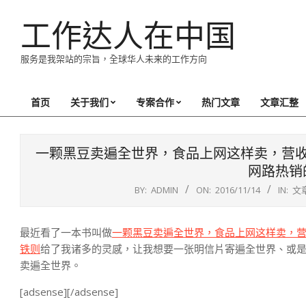
Skip
工作达人在中国
to
content
服务是我架站的宗旨，全球华人未来的工作方向
首页
关于我们
专案合作
热门文章
文章汇整
Primary
Navigation
Menu
一颗黑豆卖遍全世界，食品上网这样卖，营
网路热销
BY:
ADMIN
ON:
2016/11/14
IN:
文
最近看了一本书叫做
一颗黑豆卖遍全世界，食品上网这样卖，营
铁则
给了我诸多的灵感，让我想要一张明信片寄遍全世界、或是
卖遍全世界。
[adsense][/adsense]