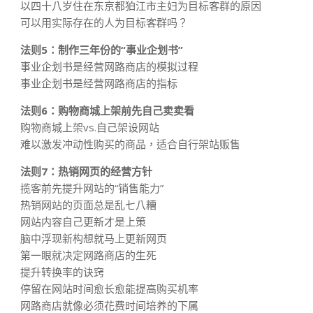
以四十八岁住在东京都狛江市主妇为目标客群的原因
可以用实际存在的人为目标客群吗？
法则5：制作三年份的“事业企划书”
事业企划书是经营网路商店的模拟过程
事业企划书是经营网路商店的指标
法则6：购物商城上架前先自己卖卖看
购物商城上架vs.自己架设网站
难以激发冲动性购买的商品，适合自行架站贩售
法则7：热销网页的经营方针
揽客前先提升网站的“销售能力”
热销网站的页面总是乱七八糟
网站内容自己更新才是上策
脑中浮现新构想就马上更新网页
第一眼就决定网路商店的生死
提升转换率的诀窍
停留在网站时间愈长愈能提高购买机率
网路商店就像必须花费时间培养的下属