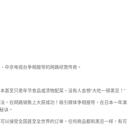
台、中京电视台争相报导的网路经营传奇。
本甚至只是年节食品或渍物配菜，没有人会想“大吃一顿黑豆！”
手法，在网路销售上大获成功！吸引媒体争相报导，在日本一年演
秘诀。
，可以接受全国甚至全世界的订单，任何商品都和黑豆一样，有可