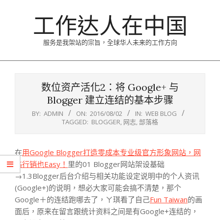
Skip
工作达人在中国
to
content
服务是我架站的宗旨，全球华人未来的工作方向
Primary
Navigation
数位资产活化2：将 Google+ 与
Menu
Blogger 建立连结的基本步骤
BY:
ADMIN
ON:
2016/08/02
IN:
WEB BLOG
TAGGED:
BLOGGER
,
网志
,
部落格
在
用Google Blogger打造零成本专业级官方形象网站，网
路行销也Easy！
里的01 Blogger网站架设基础
→1.3Blogger后台介绍与相关功能设定说明中的个人资讯
(Google+)的说明，想必大家可能会搞不清楚，那个
Google＋的连结跑哪去了，ㄚ琪看了自己
Fun Taiwan
的画
面后，原来在留言跟统计资料之间是有Google+连结的，