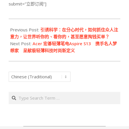
submit=”立即订阅”]
2016-
08-
Previous Post:
引诱科学：在分心时代，如何抓住众人注
02
意力，让世界听你的、看你的，甚至愿意掏钱买单？
Next Post:
Acer 宏碁轻薄笔电Aspire S13 携手名人梦
想家 呈献极轻薄科技时尚新定义
Search