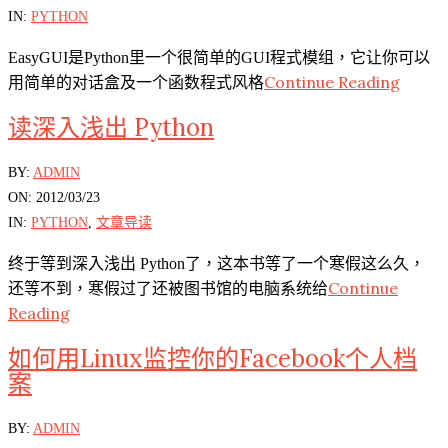
24
IN:
PYTHON
EasyGUI是Python里一个很简单的GUI程式模组，它让你可以
Continue Reading
用简单的对话盒及一个函数程式风格
读深入浅出 Python
2012-
BY:
ADMIN
03-
ON:
2012/03/23
23
IN:
PYTHON
,
文章导读
终于等到深入浅出 Python了，这本书等了一个寒假这么久，
Continue
还等不到，寒假过了还被图书馆的电脑系统给
Reading
如何用Linux监控你的Facebook个人档
案
2011-
BY:
ADMIN