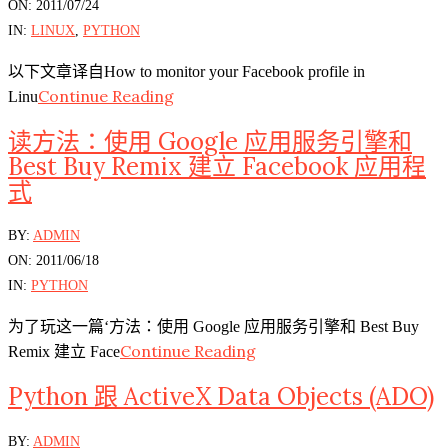
07-
ON:
2011/07/24
24
IN:
LINUX
,
PYTHON
以下文章译自How to monitor your Facebook profile in
Continue Reading
Linu
读方法：使用 Google 应用服务引擎和
Best Buy Remix 建立 Facebook 应用程
式
2011-
BY:
ADMIN
06-
ON:
2011/06/18
18
IN:
PYTHON
为了玩这一篇‘方法：使用 Google 应用服务引擎和 Best Buy
Continue Reading
Remix 建立 Face
Python 跟 ActiveX Data Objects (ADO)
2010-
BY:
ADMIN