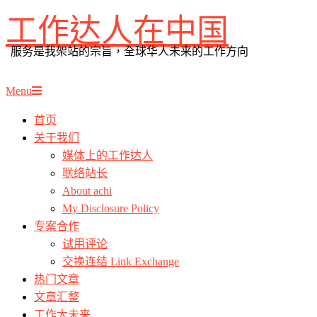
工作达人在中国
Skip
to
服务是我架站的宗旨，全球华人未来的工作方向
content
Primary
Menu
Navigation
首页
Menu
关于我们
媒体上的工作达人
联络站长
About achi
My Disclosure Policy
专案合作
试用评论
交换连结 Link Exchange
热门文章
文章汇整
工作大未来