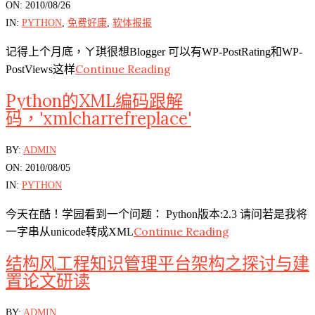
08-
ON:
2010/08/26
26
IN:
PYTHON
,
免费好康
,
软体报报
记得上个月底，ㄚ琪很想Blogger 可以有WP-PostRating和WP-
Continue Reading
PostViews这样
Python的XML编码跟解
码，'xmlcharrefreplace'
2010-
BY:
ADMIN
08-
ON:
2010/08/05
05
IN:
PYTHON
今天在酷！学园看到一个问题： Python版本:2.3 请问若是我将
Continue Reading
一字串从unicode转成XML
结构风工程知识管理平台架构之探讨与建
置论文研读
2010-
BY:
ADMIN