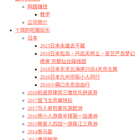
网路赚钱
教学
公司简介
ㄚ琪的吃喝玩乐
日本
2023日本永遠去不膩
2019日本松岛、丹后天桥立、安艺严岛梦幻
绝景 京都仙台踩线团
2018日本东京北海道只玩4天京北爽
2016日本九州京阪小人同行
2010小俩口东京自由行
2018前进菲律宾三傻欢乐逍遥游
2017直飞北京痛快玩
2017鸟人背包客乐游欧洲
2016带小人游南半球第一站澳洲
2015揪家人四加一游珠江三角洲
2014泰马星
2013勇闯韩国