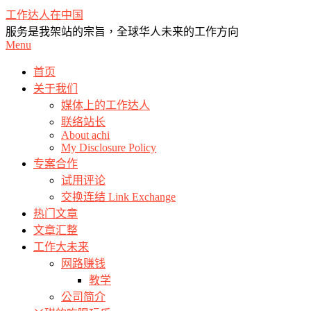
Skip
工作达人在中国
to
服务是我架站的宗旨，全球华人未来的工作方向
content
Primary
Menu
Navigation
Menu
首页
关于我们
媒体上的工作达人
联络站长
About achi
My Disclosure Policy
专案合作
试用评论
交换连结 Link Exchange
热门文章
文章汇整
工作大未来
网路赚钱
教学
公司简介