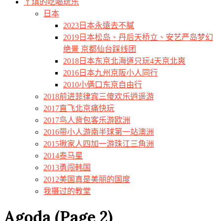
ㄚ琪的吃喝玩乐
日本
2023日本永遠去不膩
2019日本松岛、丹后天桥立、安艺严岛梦幻
绝景 京都仙台踩线团
2018日本东京北海道只玩4天京北爽
2016日本九州京阪小人同行
2010小俩口东京自由行
2018前进菲律宾三傻欢乐逍遥游
2017直飞北京痛快玩
2017鸟人背包客乐游欧洲
2016带小人游南半球第一站澳洲
2015揪家人四加一游珠江三角洲
2014泰马星
2013勇闯韩国
2012美国真是美丽的国度
我摄过的教堂
Agoda
(Page 2)