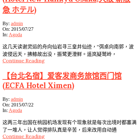
急 ホテル)
2015-
By:
admin
07-
On:
2015/07/27
27
In:
Agoda
这几天读谢灵运的舟向仙岩寻三皇井仙迹，“弭桌向南郭，波
波侵远天，拂鲦故出没，振鹭更澄鲜。遥岚疑鹫岭，
Continue Reading
【台北名宿】爱客发商务旅馆西门馆
(ECFA Hotel Ximen)
2015-
By:
admin
07-
On:
2015/07/22
22
In:
Agoda
这两三年出国在桃园机场发现有个现象就是每次出境时都塞满
了一堆人，让人觉得排队真是辛苦，后来改用自动通
Continue Reading