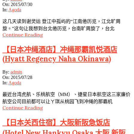
07-
On:
2015/07/30
30
In:
Agoda
这几天读到谢灵运 登江中孤屿的“江南倦历览，江北旷周
旋。”这句让我想到台北倦历览，台南旷周旋了，台北
Continue Reading
【日本冲绳酒店】冲绳那霸凯悦酒店
(Hyatt Regency Naha Okinawa)
2015-
By:
admin
07-
On:
2015/07/28
28
In:
Agoda
最近台湾虎航、乐桃航空（MM）、捷星日本航空这三家廉价
航空公司目前都可以让ㄚ琪从桃园飞到冲绳的那霸机
Continue Reading
【日本关西住宿】大阪新阪急饭店
(Hotel New Hankyu Osaka,大阪 新阪