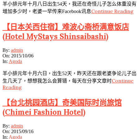
羊小排元年十月八日出生54天，我还在奇怪儿子怎么体重没有
Continue Reading
增加多少时，老婆一早传来Facebook讯息
【日本关西住宿】难波心斋桥满意饭店
(Hotel MyStays Shinsaibashi)
2015-
By:
admin
10-
On:
2015/10/06
06
In:
Agoda
羊小排元年十月六日，出生52天，昨天还在跟老婆争论儿子出
Continue
生几天了，想想我怎么会算错，每天在分享文章时
Reading
【台北桃园酒店】奇美国际时尚旅馆
(Chimei Fashion Hotel)
2015-
By:
admin
09-
On:
2015/09/16
16
In:
Agoda