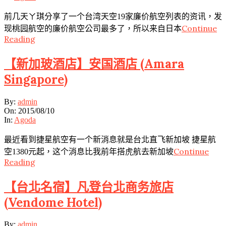
前几天ㄚ琪分享了一个台湾天空19家廉价航空列表的资讯，发
Continue
现桃园航空的廉价航空公司最多了，所以来自日本
Reading
【新加玻酒店】安国酒店 (Amara
Singapore)
2015-
By:
admin
08-
On:
2015/08/10
10
In:
Agoda
最近看到捷星航空有一个新消息就是台北直飞新加坡 捷星航
Continue
空1380元起，这个消息比我前年搭虎航去新加坡
Reading
【台北名宿】凡登台北商务旅店
(Vendome Hotel)
2015-
By:
admin