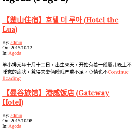
【釜山住宿】호텔 더 루아 (Hotel the
Lua)
2015-
By:
admin
10-
On:
2015/10/12
12
In:
Agoda
羊小排元年十月十二日，出生58天，开始有着一般婴儿晚上不
Continue
睡觉的症状，惹得夫妻俩睡眠严重不足，心情也不
Reading
【曼谷旅馆】港威饭店 (Gateway
Hotel)
2015-
By:
admin
10-
On:
2015/10/08
08
In:
Agoda