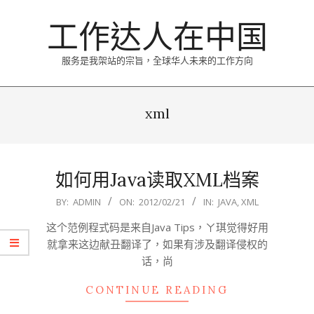
Skip
工作达人在中国
to
content
服务是我架站的宗旨，全球华人未来的工作方向
Primary
Navigation
xml
Menu
如何用Java读取XML档案
2012-
BY:
ADMIN
ON:
2012/02/21
IN:
JAVA
,
XML
02-
这个范例程式码是来自Java Tips，ㄚ琪觉得好用
21
就拿来这边献丑翻译了，如果有涉及翻译侵权的
话，尚
CONTINUE READING