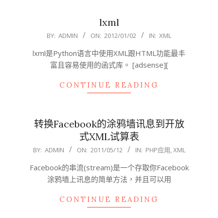
lxml
2012-
BY:
ADMIN
ON:
2012/01/02
IN:
XML
01-
lxml是Python语言中使用XML跟HTML功能最丰
02
富且容易使用的函式库。 [adsense][
CONTINUE READING
转换Facebook的涂鸦墙讯息到开放
式XML试算表
2011-
BY:
ADMIN
ON:
2011/05/12
IN:
PHP应用
,
XML
05-
Facebook的串流(stream)是一个存取你Facebook
12
涂鸦墙上讯息的简单方法，并且可以用
CONTINUE READING