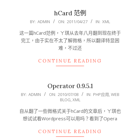
hCard 范例
2011-
BY:
ADMIN
ON:
2011/04/27
IN:
XML
04-
这一篇hCard范例，ㄚ琪从去年八月翻到现在终于
27
完工，由于实在不太了解微格，所以翻译特显困
难，不过还
CONTINUE READING
Operator 0.9.5.1
2010-
BY:
ADMIN
ON:
2010/07/08
IN:
PHP应用
,
WEB
BLOG
,
XML
07-
08
自从翻了一些微格式关于hCard的文章后，ㄚ琪也
想试试看Wordpress可以用吗？看到了Opera
CONTINUE READING