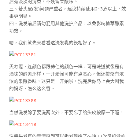
后有淡淡的清香，不残留果酸味。
三、若头皮(发)问题严重者，建议持续使用2~3周以上，效
果更明显。
四、洗发前后请勿混用其他洗护产品，以免影响植萃酵素
功效。
嗯，我们就先来看看这洗发乳的长相好了。
夭寿喔，连颜色都跟蒜仁的颜色一样，可是味道就像是有
酒味的酵素那样，一开始闻可能有点恶心，但还掺杂有浓
浓的果酸香味，这只是一开始啦，洗完后你马上会大叫我
的妈呀，怎么这么香。
当然洗发除了要洗两次外，不要忘了给头皮按摩一下喔。
洗后头发真的是清爽到可以秀发飘逸了～哈，(吹风机做的