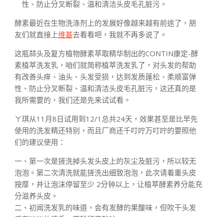
性、防止分叉断裂、温和清洁头皮毛孔脏污。
酵素最近在生物洗涤剂上的发展好像越来越有前途了，朋
友们就直接上
维基
去看看吧，我就不再多说了。
这瓶蒜头及复方植物酵素萃取精华制出的CONTIN康定-酵
素植萃洗发乳，咱们就简称植萃洗发乳了，对头发的帮助
有改善头痒、油头、头发受损，达到发质蓬松、柔顺富弹
性、防止分叉断裂、温和清洁头皮毛孔脏污，这还真的是
我所需要的，我们还是先来试试看。
ㄚ琪从11月8日试用到12/1总共24天，效果甚至是比早先
使用的洗发精还特别，而且厂商还千叮咛万叮咛的要照他
们的建议使用：
一、第一次是搓洗掉头发头皮上的灰尘及脏污，所以较无
泡泡。第二次清洗就能搓洗出细致泡泡，此次请着重头皮
按摩，并让泡沫停留至少 2分钟以上，让植萃酵素养分能充
分滋养头皮。
二、初闻洗发乳的味道，会有发酵的果酸味，但吹干头发