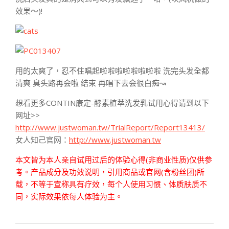
效果～)!
用的太爽了，忍不住唱起啦啦啦啦啦啦啦啦 洗完头发全都
清爽 臭头路再会啦 结束 再唱下去会很白痴↝
想看更多CONTIN康定-酵素植萃洗发乳试用心得请到以下
网址>>
http://www.justwoman.tw/TrialReport/Report13413/
女人知己官网：
http://www.justwoman.tw
本文皆为本人亲自试用过后的体验心得(非商业性质)仅供参
考。产品成分及功效说明，引用商品或官网(含粉丝团)所
载，不等于宣称具有疗效，每个人使用习惯、体质肤质不
同，实际效果依每人体验为主。
2016-