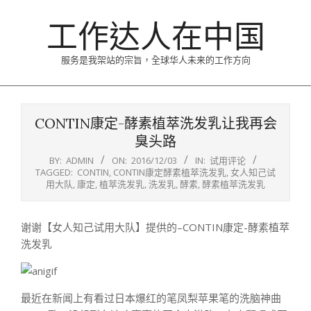
Skip
工作达人在中国
to
content
服务是我架站的宗旨，全球华人未来的工作方向
Primary
Navigation
CONTIN康定-酵素植萃洗发乳让我再会
Menu
臭头路
BY:
ADMIN
ON:
2016/12/03
IN:
试用评论
TAGGED:
CONTIN
,
CONTIN康定酵素植萃洗发乳
,
女人知己试
用大队
,
康定
,
植萃洗发乳
,
洗发乳
,
酵素
,
酵素植萃洗发乳
谢谢【女人知己试用大队】提供的–CONTIN康定-酵素植萃
洗发乳
最近在新闻上有看过日本爆红的笔凤梨苹果笔的洗脑神曲