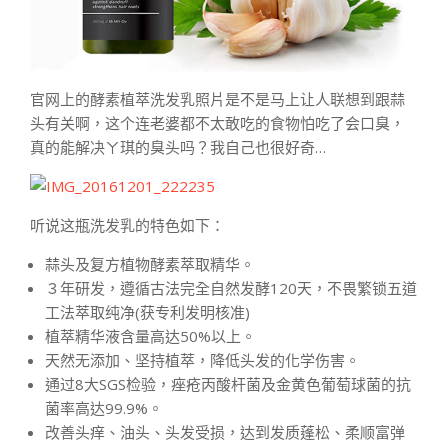
官网上的酵素植萃洗发乳照片是不是马上让人联想到跟蒜
头有关啊，这个连老婆都不太敢吃的食物怕吃了会口臭，
真的能解决ㄚ琪的臭头吗？我自己也很好奇…
听说这瓶洗发乳的特色如下：
蒜头及复方植物酵素萃取精华。
３年研发，遵循古法完全自然发酵120天，不畏繁锁五道
工法萃取纯净(获专利发明核准)
植萃精华液含量高达50%以上。
天然无添加、坚持植萃，降低头发的化学伤害。
通过8大SGS检验，痤疮丙酸杆菌及金黄色葡萄球菌的抗
菌率高达99.9%。
改善头痒、油头、头发受损，达到发质蓬松、柔顺富弹