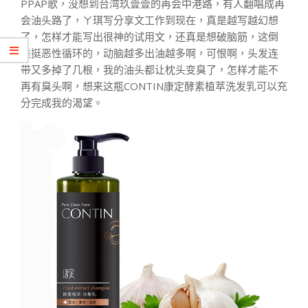
PPAP歌，没想到台湾玖壹壹的再会中港路，有人翻唱成再
会油头路了，ㄚ琪写分享文工作到现在，真是越写越幻想
了，怎样才能写出很神的试用文，还真是想破脑筋，这倒
是挺恶性循环的，动脑越多出油越多啊，可恨啊，头发连
带又多掉了几根，我的油头都让枕头变臭了，怎样才能不
再有臭头啊，想来这瓶CONTIN康定酵素植萃洗发乳可以充
分完成我的渴望。