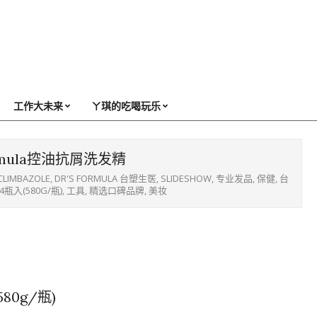
工作大未来
ㄚ琪的吃喝玩乐
ormula控油抗屑洗发精
CLIMBAZOLE
,
DR'S FORMULA 台塑生医
,
SLIDESHOW
,
专业发品
,
保健
,
台
瓶入(580G/瓶)
,
工具
,
精选口碑品牌
,
美妆
80g/瓶)