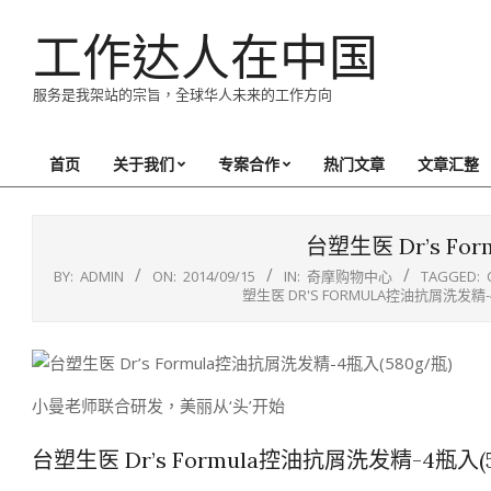
Skip
工作达人在中国
to
content
服务是我架站的宗旨，全球华人未来的工作方向
首页
关于我们
专案合作
热门文章
文章汇整
Primary
Navigation
Menu
台塑生医 Dr’s F
BY:
ADMIN
ON:
2014/09/15
IN:
奇摩购物中心
TAGGED:
塑生医 DR'S FORMULA控油抗屑洗发精-4
小曼老师联合研发，美丽从‘头’开始
台塑生医 Dr’s Formula控油抗屑洗发精-4瓶入(5