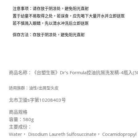
注意事项：请存放于阴凉处，避免阳光直射
置于幼童不易取得之处，若误食，应先喝下大量开水并立即送医
若不慎溅入眼睛，先以清水冲洗后立即送医
保存方法：存放于阴凉处，避免阳光直射
商品名称：《台塑生医》Dr’s Formula控油抗屑洗发精-4瓶入(58
适用族群：油性/出屑型头皮
北市卫蛩s字第10208403号
商品规格
容量：580g
主要成份：
Water， Disodium Laureth Sulfosuccinate， Cocamidopropyl 