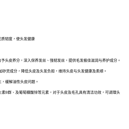
发质韧度，使头发健康
给予头皮养分，深入保养发丝、强韧发丝，提供毛发极佳滋润与养护成分。
，不添加矽灵成分，降低头皮及头发负担，维持头皮与头发健康及柔顺。
粉刺发生，缓解油性头皮问题。
生素B群、及葡萄糖酸锌等元素，对于头皮及毛孔具有清洁功效，可调理头