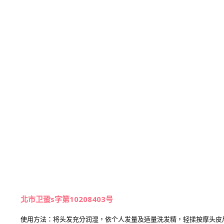
北市卫蛩s字第10208403号
使用方法：将头发充分润湿，依个人发量及适量洗发精，轻揉按摩头皮