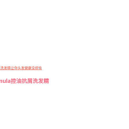
痒洗发精让你头发健康没烦恼
rmula控油抗屑洗发精