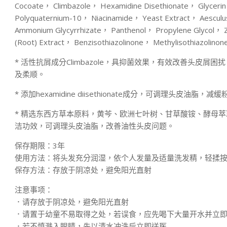
Cocoate， Climbazole， Hexamidine Disethionate， Glycerin，
Polyquaternium-10， Niacinamide， Yeast Extract， Aesculu
Ammonium Glycyrrhizate， Panthenol， Propylene Glycol， Zin
(Root) Extract， Benzisothiazolinone， Methylisothiazolinon
* 活性抗屑成分Climbazole，具抑菌效果，有效改善头皮
及柔顺。
* 添加hexamidine diisethionate成分，可调理头皮油
* 精选东西方草本原料，黄芩、欧洲七叶树、甘草酸铵、酵母
洁功效，可调理头皮油脂，改善油性头皮问题。
保存期限：3年
使用方法：将头发充分润湿，依个人发量及适量洗发精，轻揉
保存方法：存放于阴凉处，避免阳光直射
注意事项：
．请存放于阴凉处，避免阳光直射
．请置于幼童不易取得之处，若误食，应先喝下大量开水并立
．若不慎溅入眼睛，先以清水冲洗后立即送医