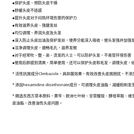
●保护头皮、预防头皮干燥
●舒缓头皮不适感
●提升头皮对于闷热环境伤害的保护力
●有效滋养头皮、强健发丝
●均匀调理、养润头皮及头发
●深入防止头皮出油及保护发丝，使养分能深入吸收，使头发强并加强
●洁净调理头皮，通畅毛孔，滋养发根
●对于经常吹、整、染、烫发的人士，可以防护头发，不易受环境伤害
●使用后即感到清爽，简单使用，还可以保护头皮和毛发，调理头皮，
* 活性抗屑成分Climbazole，具抑菌效果，有效改善头皮屑困扰
* 添加hexamidine diisethionate成分，可调理头皮油脂，减缓
* 精选东西方草本原料，黄芩、欧洲七叶树、甘草酸铵、酵母萃取、维
皮油脂，改善油性头皮问题。