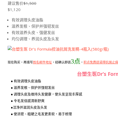
建议售价
$1,500
$
1,120
有效调理头皮油脂
滋养发根、保护并强韧发丝
有效滋养头皮、强健发丝
均匀调理、养润头皮及头发
3点
现在购买，再填写
姓名邮件地址
，经确认即送
，
积点免费送诺得抗屑止
台塑生医Dr’s Fo
● 有效调理头皮油脂
● 滋养发根、保护并强韧发丝
● 调理头皮及维持头发健康，使头发呈现丰厚感
● 令毛发倍感清新舒爽
●洁净并滋润头皮及头发
● 使浓密、粗硬之毛发更柔软，易于梳理