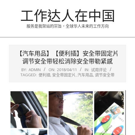
Skip
工作达人在中国
to
content
服务是我架站的宗旨，全球华人未来的工作方向
Primary
Navigation
【汽车用品】【便利插】安全带固定片
Menu
调节安全带轻松消除安全带勒紧感
BY:
ADMIN
ON:
2018/04/11
IN:
试用评论
TAGGED:
便利插
,
安全带固定片
,
汽车用品
,
调节安全带