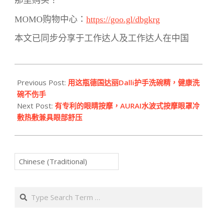
那里购买？
MOMO购物中心：
https://goo.gl/dbgkrg
本文已同步分享于工作达人及工作达人在中国
2018-
04-
Previous Post:
用这瓶德国达丽Dalli护手洗碗精，健康洗
11
碗不伤手
Next Post:
有专利的眼睛按摩，AURAI水波式按摩眼罩冷
敷热敷兼具眼部舒压
Search