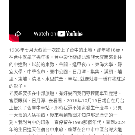
1988年七月大叔第一次踏上了台中的土地，那年我18歲，
在台中就學了幾年後，台中彰化變成北漂族大叔南來北往
的中途點，以前的東勢、谷關、逢甲夜市、東海大學、靜
宜大學、中華夜市、臺中公園、日月潭、集集、溪頭、埔
里、東埔、清境、水里蛇窯、車埕…就像灶腳一樣有我駐足
的影子。
老婆想要多在中部旅遊，有好幾回我們專程開車到鹿港、
宮原眼科、日月潭…去看看，2016年10月15日親自在月台
上告別了舊臺中車站，那時我還不知道發生什麼事，只見
一大票的人猛拍照，後來看到新聞才知道那是歷史的一
刻。我對台中的印象一直停留在1988那個年代，直到2024
年的生日這天住宿台中東旅，座落在台中市中區台灣大道