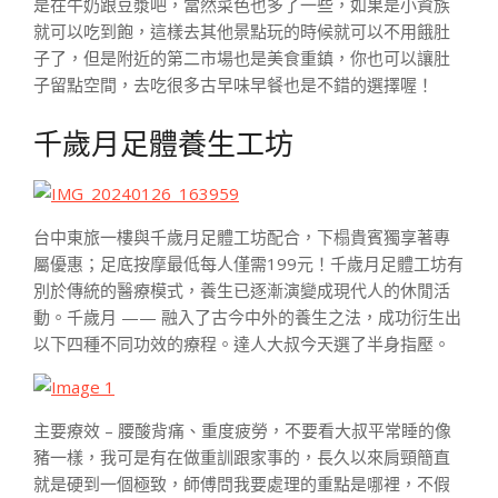
是在牛奶跟豆漿吧，當然菜色也多了一些，如果是小資族
就可以吃到飽，這樣去其他景點玩的時候就可以不用餓肚
子了，但是附近的第二市場也是美食重鎮，你也可以讓肚
子留點空間，去吃很多古早味早餐也是不錯的選擇喔！
千歲月足體養生工坊
台中東旅一樓與千歲月足體工坊配合，下榻貴賓獨享著專
屬優惠；足底按摩最低每人僅需199元！千歲月足體工坊有
別於傳統的醫療模式，養生已逐漸演變成現代人的休閒活
動。千歲月 —— 融入了古今中外的養生之法，成功衍生出
以下四種不同功效的療程。達人大叔今天選了半身指壓。
主要療效 – 腰酸背痛、重度疲勞，不要看大叔平常睡的像
豬一樣，我可是有在做重訓跟家事的，長久以來肩頸簡直
就是硬到一個極致，師傅問我要處理的重點是哪裡，不假