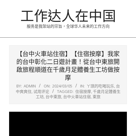
Skip
工作达人在中国
to
content
服务是我架站的宗旨，全球华人未来的工作方向
Primary
Navigation
【台中火車站住宿】【住宿按摩】我家
Menu
的台中彰化二日遊計畫！從台中東旅開
啟旅程順道在千歲月足體養生工坊做按
摩
BY:
ADMIN
ON:
2024/03/05
IN:
ㄚ琪的吃喝玩乐
,
台
中爽爽住
,
试用评论
TAGGED:
住宿按摩
,
千歲月足體養生
工坊
,
台中東旅
,
台中火車站住宿
,
東旅