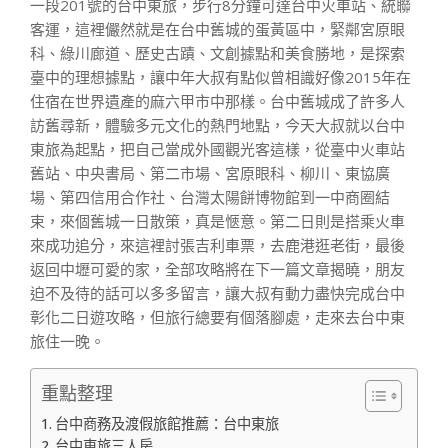
一段201號的台中東旅，步行8分鐘可達台中火車站、統聯
客運，這裡儼然就是在台中舊城的蛋黃區中，緊鄰宮原眼
科、綠川廊道、歷史古蹟、文創據點和美食勝地，是探索
臺中的理想據點，讓中年大叔有點似曾相識好像2015年在
住宿在世界遺產的麻六甲市中那樣。台中舊城成了許多人
訪舊尋新，體驗多元文化的熱門地點，今天大叔就以台中
東旅為起點，把自己當成外國觀光客這樣，從臺中火車站
舊站、中央書局、第二市場、宮原眼科、柳川、東協廣
場、第四信用合作社、台灣太陽餅博物館到一中商圈結
束，來個舊城一日散策，真是愜意。第二日則是搭乘火車
來成功追分，來這裡討張吉利車票，去鹿港逛老街，最後
返回中壢可愛的家，全部攻略將在下一篇文章揭曉，朋友
迫不及待的話可以多多留言，讓大叔有動力盡快完成台中
彰化二日遊攻略，但旅行總要有個落腳處，走來去台中東
旅住一晚。
重點整理
台中商務及渡假旅館推薦：台中東旅
台中東旅三人房