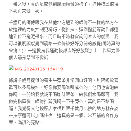
一番之後，真的是感覺到脫胎換骨的樣子，這種按摩值得
下次再來做一次。
千歲月的師傅跟我在其他地方遇到的師傅不一樣的地方在
於這裡的力度控制更精巧，從推拉、彈到撥筋等動作都迅
速到位不拖泥帶水，而且時不時就會詢問客人的感受，我
可以很明顯感覺到筋絡一條條被好好分開的感覺(同時真的
會痛！)，一邊教育我運動後都沒好好放鬆加上工作壓力整
個人筋骨緊到不像話。
據說千歲月提供的養生牛蒡茶非常潤口好喝，無限暢飲喜
歡可以多喝幾杯，好像你要喝咖啡或茶的，他們也會泡給
你喝，一開始我就說不喝咖啡跟茶，給我們水喝即可，我
做完指壓後，師傅推薦我喝一下牛蒡茶，真的是不錯喝
喔！我覺得其他按摩店家很難跟千歲月比拚的地方就在於
來按摩還可以加碼住宿，這真的是一個非常互補的合作方
案，滿讚的亮點。