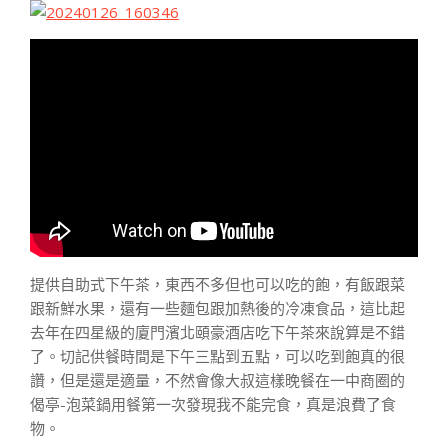
提供自助式下午茶，東西不多但也可以吃的飽，有飯跟菜
跟新鮮水果，還有一些麵包跟加熱後的冷凍食品，這比起
去年在四星級的廈門濱北頤豪酒店吃下午茶來說算是不錯
了。切記供餐時間是下午三點到五點，可以吃到飽真的很
讚，但是還是適量，不然會像大叔這樣晚餐在一中商圈的
偈亭-泡菜鍋用餐第一次發現我不能完食，真是浪費了食
物。