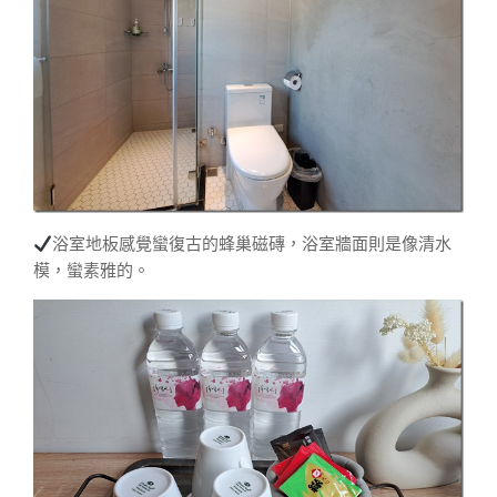
浴室地板感覺蠻復古的蜂巢磁磚，浴室牆面則是像清水
模，蠻素雅的。