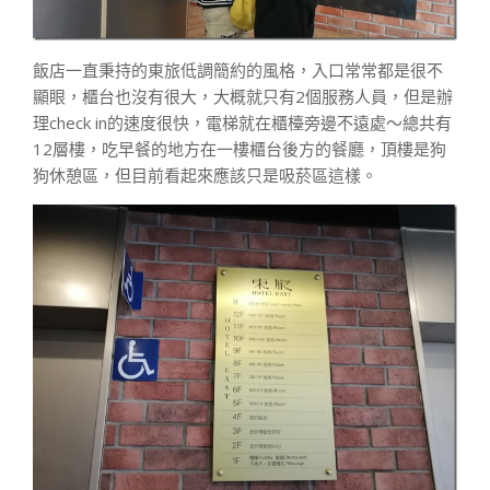
飯店一直秉持的東旅低調簡約的風格，入口常常都是很不
顯眼，櫃台也沒有很大，大概就只有2個服務人員，但是辦
理check in的速度很快，電梯就在櫃檯旁邊不遠處～總共有
12層樓，吃早餐的地方在一樓櫃台後方的餐廳，頂樓是狗
狗休憩區，但目前看起來應該只是吸菸區這樣。