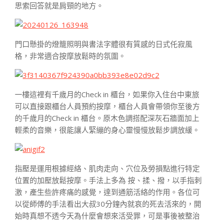
思索回答就是肩頸的地方。
門口懸掛的燈籠照明與書法字體很有質感的日式仛寂風
格，非常適合按摩放鬆時的氛圍。
一樓這裡有千歲月的Check in 櫃台，如果你入住台中東旅
可以直接跟櫃台人員預約按摩，櫃台人員會帶領你至後方
的千歲月的Check in 櫃台。原木色調搭配深灰石牆面加上
輕柔的音樂，很能讓人緊繃的身心靈慢慢放鬆步調放緩。
指壓是運用根據經絡、肌肉走向、穴位及勞損點進行特定
位置的加壓放鬆按摩。手法上多為 按、揉、撥，以手指刺
激，產生些許疼痛的感覺，達到通筋活絡的作用。各位可
以從師傅的手法看出大叔30分鐘內就哀的死去活來的，開
始時真想不透今天為什麼會想來活受罪，可是事後被整治