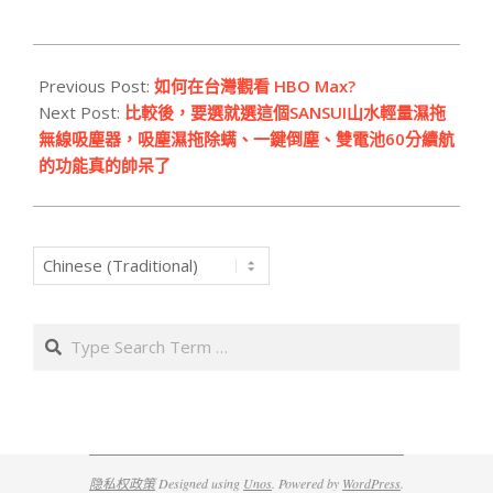
2024-
03-
Previous Post:
如何在台灣觀看 HBO Max?
05
Next Post:
比較後，要選就選這個SANSUI山水輕量濕拖
無線吸塵器，吸塵濕拖除螨、一鍵倒塵、雙電池60分續航
的功能真的帥呆了
Search
隐私权政策
Designed using
Unos
. Powered by
WordPress
.