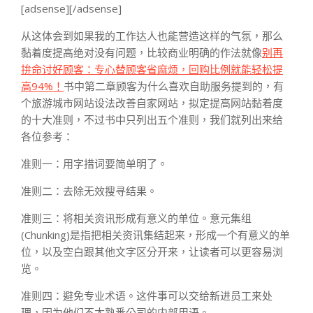
[adsense][/adsense]
从这体会到如果我的工作达人也能营造这样的气氛，那么
黏着度提高绝对没有问题，比较商业明确的作法就像
别再
拚命讨好顾客：专心替顾客省麻烦，回购比例就能轻松提
高94%！
书中第二章顾客为什么喜欢自助服务提到的，有
个旅游城市网站设法改善自家网站，拟定提高网站黏着度
的十大准则，不过书中只列出五个准则，我们就列出来给
各位参考：
准则一：用字措词要简单明了。
准则二：去除无效搜寻结果。
准则三：将相关资讯形成有意义的单位。意元集组
(Chunking)是指把相关资讯集结起来，形成一个有意义的单
位，以及空白跟其他文字区分开来，让读者可以更容易浏
览。
准则四：避免专业术语。这件事可以交给新进员工来处
理，因为他们不太熟悉公司的内部用语。