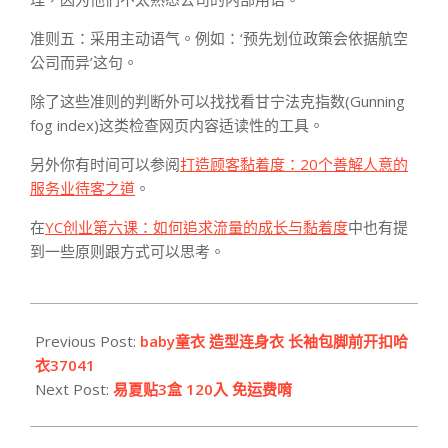
准则五：采用主动语气。例如：‘预先划位政策会依据航空
公司而异’这句。
除了这些准则的判断外可以找找看甘宁法克指数(Gunning
fog index)这类检查网页内容适读性的工具。
另外你有时间可以参阅
打造顾客黏着度：20个善解人意的
服务业待客之道
。
在
YC创业第六课：如何追求流量的成长与黏着度
中也有提
到一些原则跟方式可以思考。
2015-
12-
Previous Post:
baby童衣 造型连身衣 长袖包脚前开扣哈
21
衣37041
Next Post:
易夏贴3盒 120入 免运费唷