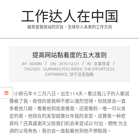
Skip
工作达人在中国
to
content
服务是我架站的宗旨，全球华人未来的工作方向
Primary
Navigation
提高网站黏着度的五大准则
Menu
BY:
ADMIN
ON:
2015/12/21
IN:
文章导读
TAGGED:
GUNNING FOG INDEX
,
THE EFFORTLESS
EXPERIENCE
,
甘宁法克指数
羊小排元年十二月八日，出生114天，看过我儿子的人都说
像极了我，奇怪的是我倒不那么强烈觉得，但就是会一直
多看他几眼，看看他到底是像我，还是像妈，唯一可以肯
定的是，他现在的发型超像壮年我的发型，这算是一种悲
哀吗？还真感谢天父给我们机会来尝试以‘付出、牺牲’为主
调的父母角色，我也会一直黏着他到他不想黏我。