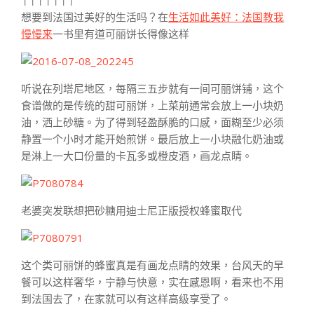
↑↑↑↑↑↑↑
想要到法国过美好的生活吗？在
生活如此美好：法国教我
慢慢来
一书里有道可丽饼长得像这样
听说在列塔尼地区，每隔三五步就有一间可丽饼铺，这个
食谱做的是传统的甜可丽饼，上菜前通常会放上一小块奶
油，洒上砂糖。为了得到轻盈酥脆的口感，面糊至少必须
静置一个小时才能开始煎饼。最后放上一小块融化奶油或
是淋上一大口份量的卡瓦多或橙皮酒，画龙点睛。
老婆突发联想把砂糖用迪士尼正版授权蜂蜜取代
这个类可丽饼的蜂蜜真是有画龙点睛的效果，台风天的早
餐可以这样奢华，宁静与快意，实在感恩啊，看来也不用
到法国去了，在家就可以有这样高级享受了。