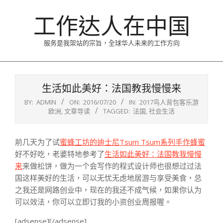
Skip
工作达人在中国
to
content
服务是我架站的宗旨，全球华人未来的工作方向
Primary
Navigation
生活如此美好：法国教我慢慢来
Menu
BY:
ADMIN
ON:
2016/07/20
IN:
2017鸟人背包客乐游
欧洲
,
文章导读
TAGGED:
法国
,
社会生活
前几天为了试
蜜蜂工坊的迪士尼Tsum Tsum系列手作蜂蜜
好不好吃，老婆特地参考了
生活如此美好：法国教我慢慢
来
来做松饼，做为一个会写作的程式设计师也很想过过法
国这样美好的生活，可以无忧无虑地居游与享受美食，总
之我还是网路创业中，现在的我还不成气候，如果你认为
可以效法，你可以立即订我的小资创业周报喔。
[adsense][/adsense]