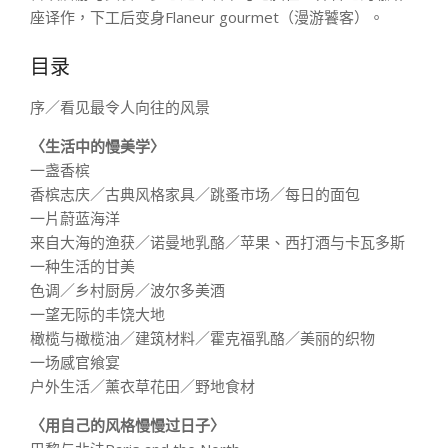
座译作，下工后变身Flaneur gourmet（漫游饕客）。
目录
序／看见最令人向往的风景
〈生活中的慢美学〉
一盏香槟
香槟志庆／古典风格家具／跳蚤市场／每日的面包
一片蔚蓝海洋
来自大海的渔获／诺曼地乳酪／苹果、西打酒与卡瓦多斯
一种生活的甘美
色调／乡村厨房／波尔多美酒
一望无际的丰饶大地
橄榄与橄榄油／建筑材料／霍克福乳酪／美丽的织物
一场感官飨宴
户外生活／薰衣草花田／野地食材
〈用自己的风格慢慢过日子〉