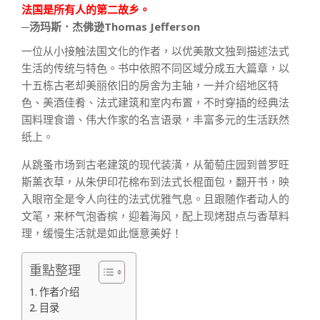
法国是所有人的第二故乡。
─汤玛斯．杰佛逊Thomas Jefferson
一位从小接触法国文化的作者，以优美散文独到描述法式
生活的传统与特色。书中依照不同区域分成五大篇章，以
十五栋古老却美丽依旧的房舍为主轴，一并介绍地区特
色、美酒佳肴、法式建筑和室内布置，不时穿插的经典法
国料理食谱、伟大作家的名言语录，丰富多元的生活跃然
纸上。
从跳蚤市场到古老建筑的现代装潢，从葡萄庄园到普罗旺
斯薰衣草，从朱伊印花棉布到法式长棍面包，翻开书，映
入眼帘全是令人向往的法式优雅气息。且跟随作者动人的
文笔，来杯气泡香槟，迎着海风，配上现烤甜点与香草料
理，缓慢生活就是如此惬意美好！
重點整理
作者介绍
目录