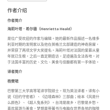
作者介绍
作者简介
海莉叶塔．希尔德（Henrietta Heald）
是位广受欢迎的作家与编辑。她的最新作品描述一名维多
利亚时期的发明家以及他在英格兰北部建造的神奇房屋，
并荣获了两项文学大奖提名。海莉叶塔对法国的爱慕从童
年就已生根，之后一直定期造访，足迹遍及全法各地，对
于法国丰富的历史、文化、美食与佳酿都有第一手体验。
译者简介
杨雯珺
巴黎第三大学高等笔译学院硕士，现为英法译者。译有小
说《旧约守密者》、《边境森林》三部曲；绘本《风是什
么颜色》、《超人兔系列》。台湾是故乡，巴黎是乡愁。
喜欢居游与美食，梦想是带著书与电脑在世界各地的咖啡