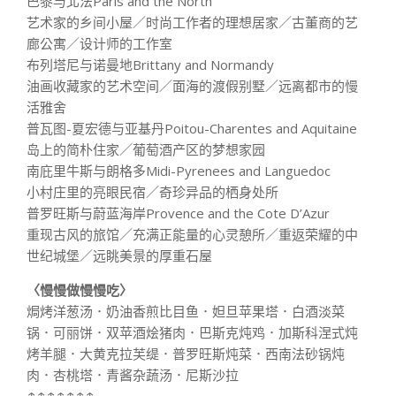
巴黎与北法Paris and the North
艺术家的乡间小屋／时尚工作者的理想居家／古董商的艺
廊公寓／设计师的工作室
布列塔尼与诺曼地Brittany and Normandy
油画收藏家的艺术空间／面海的渡假别墅／远离都市的慢
活雅舍
普瓦图-夏宏德与亚基丹Poitou-Charentes and Aquitaine
岛上的简朴住家／葡萄酒产区的梦想家园
南庇里牛斯与朗格多Midi-Pyrenees and Languedoc
小村庄里的亮眼民宿／奇珍异品的栖身处所
普罗旺斯与蔚蓝海岸Provence and the Cote D’Azur
重现古风的旅馆／充满正能量的心灵憩所／重返荣耀的中
世纪城堡／远眺美景的厚重石屋
〈慢慢做慢慢吃〉
焗烤洋葱汤．奶油香煎比目鱼．妲旦苹果塔．白酒淡菜
锅．可丽饼．双苹酒烩猪肉．巴斯克炖鸡．加斯科涅式炖
烤羊腿．大黄克拉芙缇．普罗旺斯炖菜．西南法砂锅炖
肉．杏桃塔．青酱杂蔬汤．尼斯沙拉