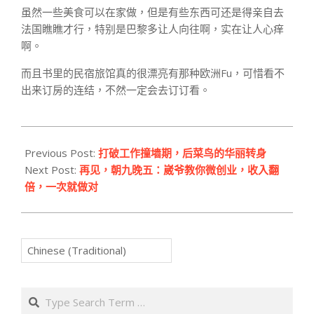
虽然一些美食可以在家做，但是有些东西可还是得亲自去
法国瞧瞧才行，特别是巴黎多让人向往啊，实在让人心痒
啊。
而且书里的民宿旅馆真的很漂亮有那种欧洲Fu，可惜看不
出来订房的连结，不然一定会去订订看。
2016-
07-
Previous Post:
打破工作撞墙期，后菜鸟的华丽转身
20
Next Post:
再见，朝九晚五：崴爷教你微创业，收入翻
倍，一次就做对
Search