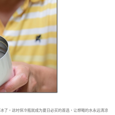
不冰了，这时保冷瓶就成为夏日必买的首选，让想喝的水永远清凉