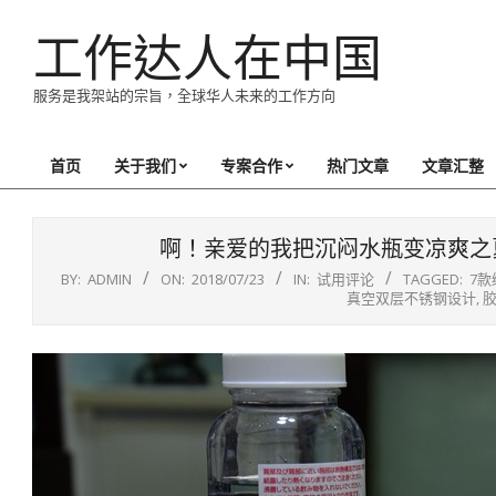
Skip
工作达人在中国
to
content
服务是我架站的宗旨，全球华人未来的工作方向
首页
关于我们
专案合作
热门文章
文章汇整
Primary
Navigation
Menu
啊！亲爱的我把沉闷水瓶变凉爽之夏
BY:
ADMIN
ON:
2018/07/23
IN:
试用评论
TAGGED:
7款
真空双层不锈钢设计
,