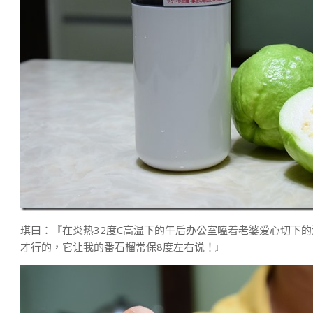
琪曰：『在炎热32度C高温下的午后办公室嗑着老婆爱心切下
才行的，它让我的番石榴常保8度左右说！』