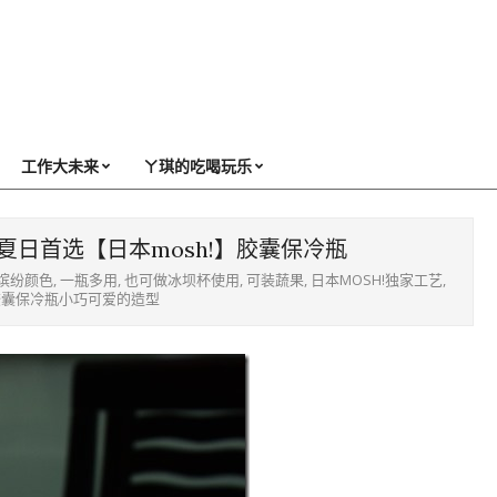
工作大未来
ㄚ琪的吃喝玩乐
日首选【日本mosh!】胶囊保冷瓶
缤纷颜色
,
一瓶多用
,
也可做冰坝杯使用
,
可装蔬果
,
日本MOSH!独家工艺
,
胶囊保冷瓶小巧可爱的造型