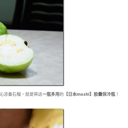
的沁凉番石榴，就是带这
一瓶多用
的
【日本mosh!】胶囊保冷瓶
！