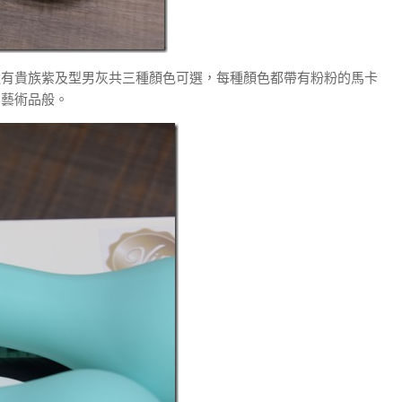
它還有貴族紫及型男灰共三種顏色可選，每種顏色都帶有粉粉的馬卡
彿藝術品般。