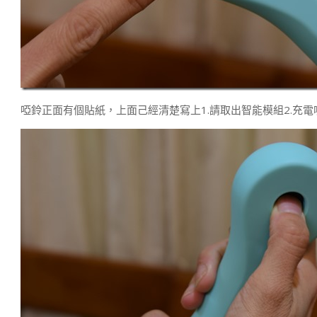
啞鈴正面有個貼紙，上面己經清楚寫上1.請取出智能模組2.充