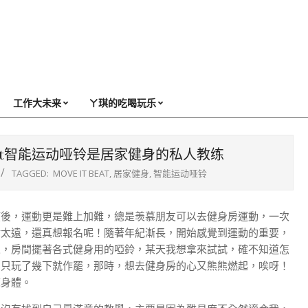
工作大未来
ㄚ琪的吃喝玩乐
Beat智能运动哑铃是居家健身的私人教练
TAGGED:
MOVE IT BEAT
,
居家健身
,
智能运动哑铃
孩後，運動更是難上加難，總是羡慕朋友可以去健身房運動，一次
點太遠，還真想報名呢！隨著年紀漸長，開始感覺到運動的重要，
人，房間擺著各式健身用的啞鈴，某天我想拿來試試，確不知道怎
，只玩了幾下就作罷，那時，想去健身房的心又熊熊燃起，唉呀！
練身體。