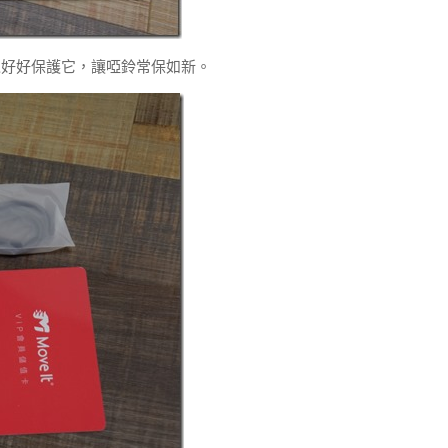
以好好保護它，讓啞鈴常保如新。