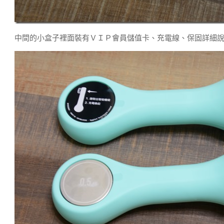
中間的小盒子裡面裝有ＶＩＰ會員儲值卡、充電線、保固詳細說明