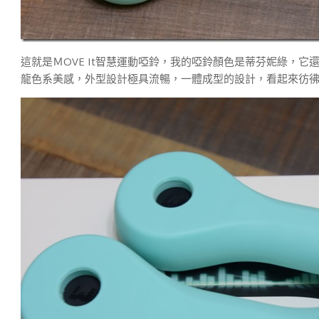
這就是ＭOVE It智慧運動啞鈴，我的啞鈴顏色是蒂芬妮綠，
龍色系美感，外型設計極具流暢，一體成型的設計，看起來彷