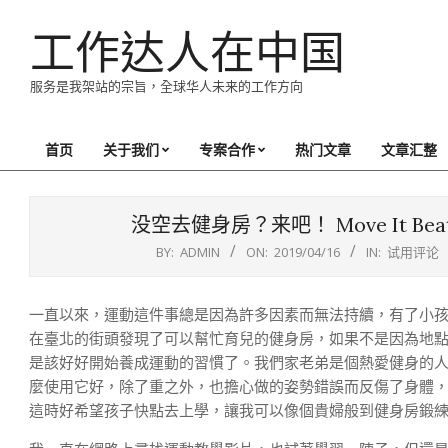
Skip
工作达人在中国
to
content
服务是我架站的宗旨，全球华人未来的工作方向
首页
关于我们
专案合作
热门文章
文章汇整
Primary
Navigation
Menu
没空去健身房？来吧！ Move It 
BY:
ADMIN
ON:
2019/04/16
IN:
试用评论
一直以來，運動這件事總是因為許多因素而無法持續，有了小
在臺北的街頭發現了可以幫忙育兒的健身房，如果不是因為地
是該好好開始養成運動的習慣了。我們家老弟是個熱愛健身的
麼使用它好，除了重之外，也擔心做的姿勢錯誤而反傷了身體
這時好希望孩子快點去上學，讓我可以像個貴婦般到健身房鍛