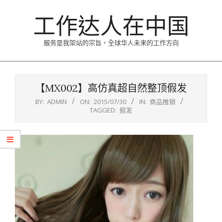
Skip
工作达人在中国
to
content
服务是我架站的宗旨，全球华人未来的工作方向
Primary
Navigation
【MX002】高仿真超自然整顶假发
Menu
BY:
ADMIN
ON:
2015/07/30
IN:
商品推销
TAGGED:
假发