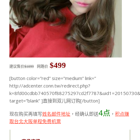
$499
建议售价
$1099
网路价
[button color=”red” size=”medium” link=”
http://adcenter.conn.tw/redirect.php?
k=8fd00cdbb740570f88275297cd2f7787&uid1=20150730&u
target=”blank” ]直接到双儿网订购[/button]
4点
现在购买再填写
姓名邮件地址
，经确认即送
，
积点赚
取台北大阪单程免费机票