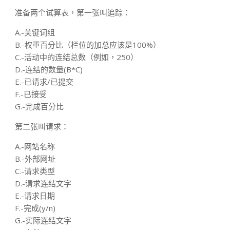
准备两个试算表，第一张叫追踪：
A.-关键词组
B.-权重百分比（栏位的加总应该是100%）
C.-活动中的连结总数（例如，250）
D.-连结的数量(B*C)
E.-已请求/已提交
F.-已接受
G.-完成百分比
第二张叫请求：
A.-网站名称
B.-外部网址
C.-请求类型
D.-请求连结文字
E.-请求日期
F.-完成(y/n)
G.-实际连结文字