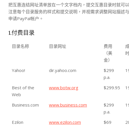
把互惠连结网址清单放在一个文字档内，提交互惠目录时就可
注意每个目录服务的样式和提交说明，并视需求调整网站描述
申请PayPal帐户。
1.付费目录
目录名称
目录网址
费用
（美
金）
Yahoo!
dir.yahoo.com
$299
1
p.a.
Best of the
www.botw.org
$299.95
1
Web
Business.com
www.business.com
$299
1
p.a.
Ezilon
www.ezilon.com
$69
2