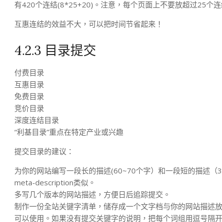
有420个连结(8*25+20)。注意，每个页面上不要放超过2
互惠连结的效益不大，可以把时间节省起来！
4.2.3 目录提交
付费目录
互惠目录
免费目录
竞价目录
深度连结目录
“利基目录”重点在特定产业或兴趣
提交目录的建议：
为你的网站编写一段长的描述(60~70个字）和一段短的描述（
meta-description类似。
多写几个版本的网站描述，方便日后追踪提交。
制作一份全站关键字清单，储存成一个文字档与你的网站描述
可以使用。如果没有提交关键字的说明，把每个词组用逗号隔