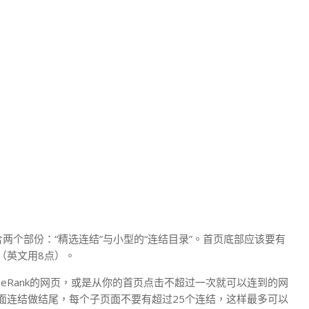
包含两个部份：“精选连结”与小型的“连结目录”。首页底部应该要有
（英文用8点）。
eRank的网页，或是从你的首页点击不超过一次就可以连到的网
面连结做结尾，每个子页面不要有超过25个连结，这样最多可以