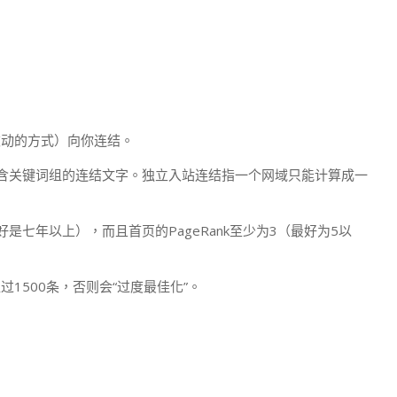
被动的方式）向你连结。
用含关键词组的连结文字。独立入站连结指一个网域只能计算成一
七年以上），而且首页的PageRank至少为3（最好为5以
1500条，否则会“过度最佳化”。