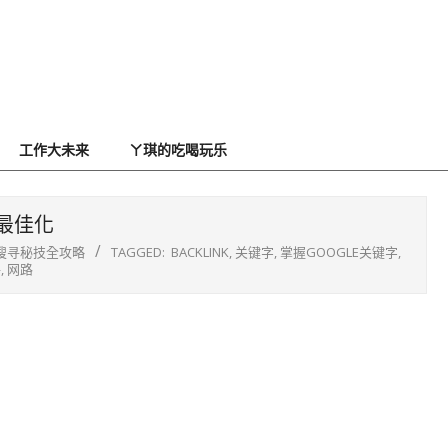
工作大未来
ㄚ琪的吃喝玩乐
最佳化
O搜寻秘技全攻略
TAGGED:
BACKLINK
,
关键字
,
掌握GOOGLE关键字
,
寻
,
网路