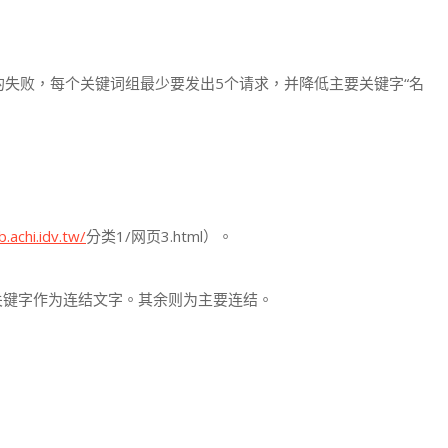
定程度的失败，每个关键词组最少要发出5个请求，并降低主要关键字“名
b.achi.idv.tw/
分类1/网页3.html）。
关键字作为连结文字。其余则为主要连结。