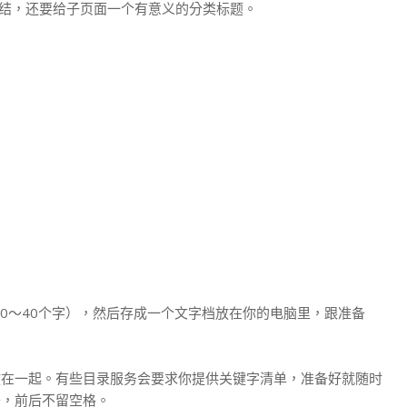
5个连结，还要给子页面一个有意义的分类标题。
30～40个字），然后存成一个文字档放在你的电脑里，跟准备
放在一起。有些目录服务会要求你提供关键字清单，准备好就随时
开，前后不留空格。