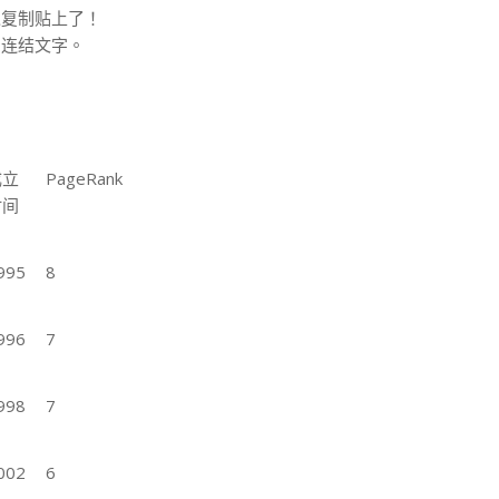
以复制贴上了！
与连结文字。
成立
PageRank
时间
995
8
996
7
998
7
002
6