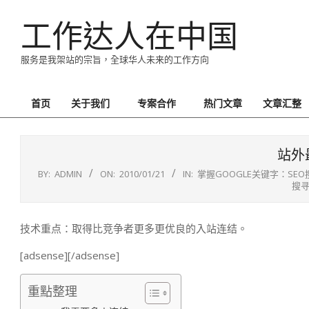
Skip
工作达人在中国
to
content
服务是我架站的宗旨，全球华人未来的工作方向
首页
关于我们
专案合作
热门文章
文章汇整
Primary
Navigation
Menu
站外
BY:
ADMIN
ON:
2010/01/21
IN:
掌握GOOGLE关键字：SE
搜
技术重点：取得比竞争者更多更优良的入站连结。
[adsense][/adsense]
重點整理