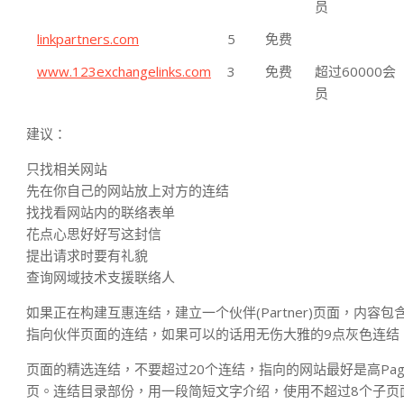
员
linkpartners.com
5
免费
www.123exchangelinks.com
3
免费
超过60000会
员
建议：
只找相关网站
先在你自己的网站放上对方的连结
找找看网站内的联络表单
花点心思好好写这封信
提出请求时要有礼貌
查询网域技术支援联络人
如果正在构建互惠连结，建立一个伙伴(Partner)页面，内容
指向伙伴页面的连结，如果可以的话用无伤大雅的9点灰色连结
页面的精选连结，不要超过20个连结，指向的网站最好是高Pag
页。连结目录部份，用一段简短文字介绍，使用不超过8个子页