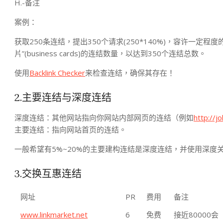
H.-备注
案例：
获取250条连结，提出350个请求(250*140%)，容许一
片”(business cards)的连结数量，以达到350个连结总数。
使用
Backlink Checker
来检查连结，确保其存在！
2.主要连结与深度连结
深度连结：其他网站指向你网站内部网页的连结（例如
http://jo
主要连结：指向网站首页的连结。
一般希望有5%~20%的主要建构连结是深度连结，并使用深度
3.交换互惠连结
网址
PR
费用
备注
www.linkmarket.net
6
免费
接近80000会