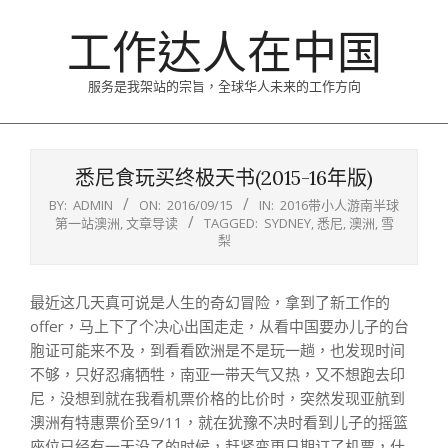
Skip
工作达人在中国
to
content
服务是我架站的宗旨，全球华人未来的工作方向
Primary
Navigation
悉尼食玩买终极天书(2015-16年版)
Menu
BY:
ADMIN
ON:
2016/09/15
IN:
2016带小人游南半球
第一站澳洲
,
文章导读
TAGGED:
SYDNEY
,
悉尼
,
澳洲
,
雪
梨
最近这几天真可说是人生的奇幻冒险，拿到了新工作的
offer，马上下了个决心出国走走，从看中国要办儿子的台
胞证可能来不及，到看看欧洲是不是玩一趟，也发现时间
不够，只好忍痛牺牲，南亚一带天气又热，又不想跑去印
尼，没想到就在我看机票价格的比价时，突然发现亚航到
澳洲有特惠票价至9/11，就在犹豫不决时看到儿子的摇篮
座位已经有一天没了的时候，赶紧变更日期订了机票，什