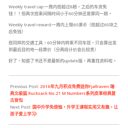
Weekly travel cap:一周内搭超过8趟，之后的车资免
钱！！但两次搭乘间隔时间小于60分钟还是算同一趟。
Weekly travel reward:一周内上限60澳币（搭超过60块之
后免钱）
搭同样的交通工具，60分钟内转乘不同车班，只会算出发
到最后目的地一段票价（分两段计价会比较贵）
好了，知道了书还不是最新的update版，再重找资料啦。
2016-
09-
Previous Post:
2016年九月积点免费送你Fjallraven 瑞
15
典北极狐 Rucksack No.21 M Numbers系列皮革经典复
古背包
Next Post:
国中升学免烦恼，升学王课程实用又有趣，让
孩子爱上学习!