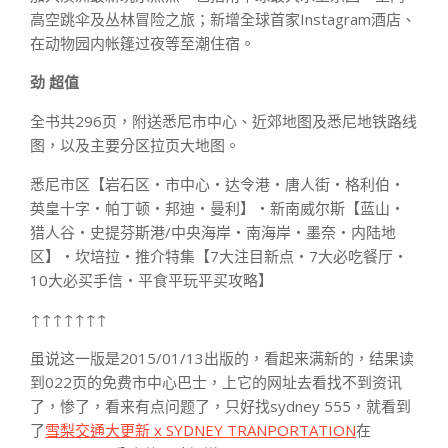
高空跳伞及丛林冒险之旅；新增全球首家Instagram酒店、
在动物园内帐篷过夜等至潮住宿。
劲 超值
全书共296页，附送悉尼市中心、近郊地图及悉尼地铁路线
图，以及主要分区拉页大地图。
悉尼市区【岩石区・市中心・达令港・唐人街・格利伯・
英皇十字・帕丁顿・邦迪・曼利】・新南威尔斯【蓝山・
猎人谷・史提芬斯港/中央海岸・南海岸・墨奈・内陆地
区】・坎培拉・推介特集【7大注目新点・7大必吃餐厅・
10大必买手信・平食平玩平买攻略】
↑↑↑↑↑↑↑
虽说这一版是2015/01/13出版的，看起来满新的，结果读
到022页的免费市中心巴士，上它的网址去看找不到资讯
了，惨了，看来有点问题了，只好找sydney 555，就看到
了
雪梨交通大更新 x SYDNEY TRANPORTATION
在