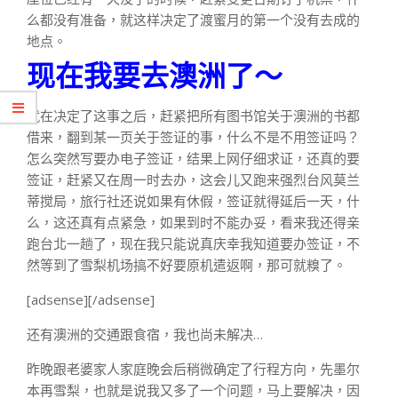
么都没有准备，就这样决定了渡蜜月的第一个没有去成的
地点。
现在我要去澳洲了～
就在决定了这事之后，赶紧把所有图书馆关于澳洲的书都
借来，翻到某一页关于签证的事，什么不是不用签证吗？
怎么突然写要办电子签证，结果上网仔细求证，还真的要
签证，赶紧又在周一时去办，这会儿又跑来强烈台风莫兰
蒂搅局，旅行社还说如果有休假，签证就得延后一天，什
么，这还真有点紧急，如果到时不能办妥，看来我还得亲
跑台北一趟了，现在我只能说真庆幸我知道要办签证，不
然等到了雪梨机场搞不好要原机遣返啊，那可就糗了。
[adsense][/adsense]
还有澳洲的交通跟食宿，我也尚未解决…
昨晚跟老婆家人家庭晚会后稍微确定了行程方向，先墨尔
本再雪梨，也就是说我又多了一个问题，马上要解决，因