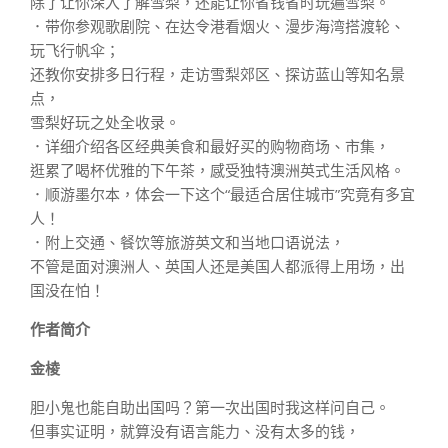
除了让你深入了解雪梨，还能让你省钱省时玩遍雪梨。
．带你参观歌剧院、在达令港看烟火、漫步海湾搭渡轮、
玩飞行帆伞；
还教你安排多日行程，走访雪梨郊区、探访蓝山等知名景
点，
雪梨好玩之处全收录。
．详细介绍各区经典美食和最好买的购物商场、市集，
逛累了喝杯优雅的下午茶，感受独特澳洲英式生活风格。
．顺游墨尔本，体会一下这个“最适合居住城市”究竟有多宜
人！
．附上交通、餐饮等旅游英文和当地口语说法，
不管是面对澳洲人、英国人还是美国人都派得上用场，出
国没在怕！
作者简介
金棱
胆小鬼也能自助出国吗？第一次出国时我这样问自己。
但事实证明，就算没有语言能力、没有太多的钱，