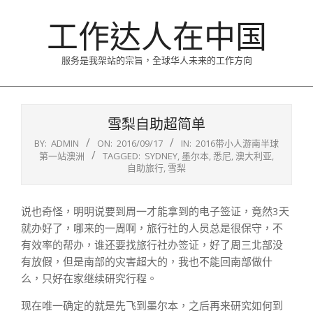
Skip
工作达人在中国
to
content
服务是我架站的宗旨，全球华人未来的工作方向
Primary
Navigation
雪梨自助超简单
Menu
BY:
ADMIN
ON:
2016/09/17
IN:
2016带小人游南半球
第一站澳洲
TAGGED:
SYDNEY
,
墨尔本
,
悉尼
,
澳大利亚
,
自助旅行
,
雪梨
说也奇怪，明明说要到周一才能拿到的电子签证，竟然3天
就办好了，哪来的一周啊，旅行社的人员总是很保守，不
有效率的帮办，谁还要找旅行社办签证，好了周三北部没
有放假，但是南部的灾害超大的，我也不能回南部做什
么，只好在家继续研究行程。
现在唯一确定的就是先飞到墨尔本，之后再来研究如何到