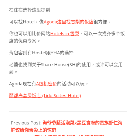
在住宿选择这里提到
可以找Hotel，像
Agoda这里找雪梨的饭店
很方便。
你也可以用比价网站
Hotels in 雪梨
，可以一次找齐多个饭
店的优惠专案。
背包客则有Hostel跟YHA的选择
老婆也找到关于Share House(SH)的使用，或许可以会用
到。
Agoda现在有
A级机密价
的活动可以玩。
丽都岛套房饭店 (Lido Suites Hotel)
2016-
09-
Previous Post:
海爷爷蔬活泡菜x黑豆食府的贵族虾仁海
17
鲜饺给你舌尖上的惊奇