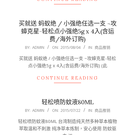
买就送 蚂蚁绝 / 小强绝任选一支 ~攻
蟑克星-轻松点小强绝5g x 4入(含运
费/海外订购)
2015-
BY:
ADMIN
ON:
2015/08/04
IN:
商品推销
08-
买就送 蚂蚁绝 / 小强绝任选一支 ~攻蟑克星-轻松
04
点小强绝5g x 4入(含运费/海外订购) (此
CONTINUE READING
轻松喷防蚊液80ML
2015-
BY:
ADMIN
ON:
2015/07/22
IN:
商品推销
07-
轻松喷防蚊液80ML 台湾制造纯天然多种草本植物
22
萃取温和不刺激 纯净草本炼制，安心使用 防蚊驱