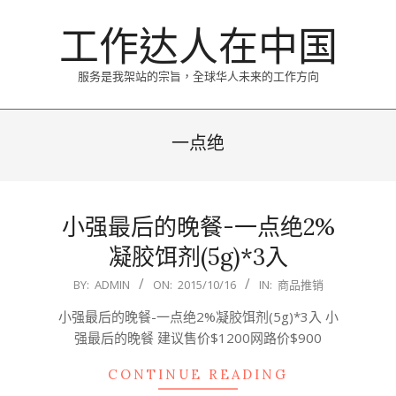
Skip
工作达人在中国
to
content
服务是我架站的宗旨，全球华人未来的工作方向
Primary
Navigation
一点绝
Menu
小强最后的晚餐-一点绝2%
凝胶饵剂(5g)*3入
2015-
BY:
ADMIN
ON:
2015/10/16
IN:
商品推销
10-
小强最后的晚餐-一点绝2%凝胶饵剂(5g)*3入 小
16
强最后的晚餐 建议售价$1200网路价$900
CONTINUE READING