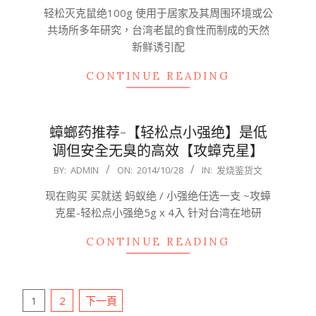
11-
轻松灭克鼠绝100g 使用于居家及其周围环境或公
12
共场所多年研究，台湾老鼠的食性而制成的天然
新鲜诱引配
CONTINUE READING
蟑螂药推荐-【轻松点小强绝】是低
调但安全无臭的高效【攻蟑克星】
2014-
BY:
ADMIN
ON:
2014/10/28
IN:
发烧鉴货文
10-
现在购买 买就送 蚂蚁绝 / 小强绝任选一支 ~攻蟑
28
克星-轻松点小强绝5g x 4入 针对台湾在地研
CONTINUE READING
文
1
2
下一頁