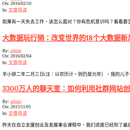
02-
On:
2016/02/10
10
In:
文章导读
如果有一天失去工作，该怎么面对？你有危机意识吗？看看要怎么办
大数据玩行销：改变世界的18个大数据新
2016-
By:
admin
02-
On:
2016/02/04
04
In:
文章导读
羊小排二年二月三日(注：以农历计，则仍是元年），我的儿
3300万人的聊天室：如何利用社群网站
2015-
By:
admin
11-
On:
2015/11/01
01
In:
文章导读
昨天在自立支援创业及发展事业课程中，我们进度已经到了最后