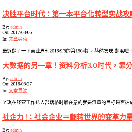
决胜平台时代：第一本平台化转型实战攻
2017-
By:
admin
03-
On:
2017/03/06
06
In:
文章导读
最近翻了一下商业周刊2016/9/8的第1504期，赫然发现‘翻
大数据的另一章！资料分析3.0时代，靠
2016-
By:
admin
08-
On:
2016/08/27
27
In:
文章导读
ㄚ琪在经营工作达人部落格时最在意的就是流量的目标是否达成，因此
社企力 !：社会企业＝翻转世界的变革力
2016-
By:
admin