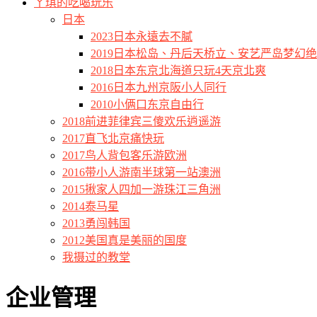
ㄚ琪的吃喝玩乐
日本
2023日本永遠去不膩
2019日本松岛、丹后天桥立、安艺严岛梦幻
2018日本东京北海道只玩4天京北爽
2016日本九州京阪小人同行
2010小俩口东京自由行
2018前进菲律宾三傻欢乐逍遥游
2017直飞北京痛快玩
2017鸟人背包客乐游欧洲
2016带小人游南半球第一站澳洲
2015揪家人四加一游珠江三角洲
2014泰马星
2013勇闯韩国
2012美国真是美丽的国度
我摄过的教堂
企业管理