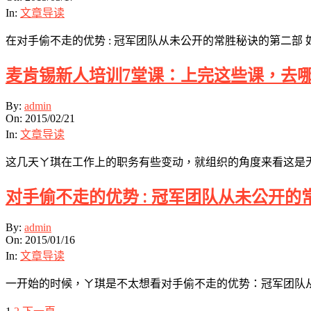
17
In:
文章导读
在对手偷不走的优势 : 冠军团队从未公开的常胜秘诀的第二部
麦肯锡新人培训7堂课：上完这些课，去
2015-
By:
admin
02-
On:
2015/02/21
21
In:
文章导读
这几天ㄚ琪在工作上的职务有些变动，就组织的角度来看这是
对手偷不走的优势 : 冠军团队从未公开的
2015-
By:
admin
01-
On:
2015/01/16
16
In:
文章导读
一开始的时候，ㄚ琪是不太想看对手偷不走的优势：冠军团队