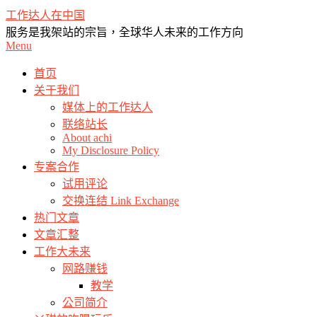
Skip
工作达人在中国
to
服务是我架站的宗旨，全球华人未来的工作方向
content
Primary
Menu
Navigation
Menu
首页
关于我们
媒体上的工作达人
联络站长
About achi
My Disclosure Policy
专案合作
试用评论
交换连结 Link Exchange
热门文章
文章汇整
工作大未来
网路赚钱
教学
公司简介