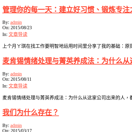
管理你的每一天：建立好习惯、锻炼专注
2015-
By:
admin
08-
On:
2015/08/23
23
In:
文章导读
上个月ㄚ琪在找工作要明智地运用时间里分享了我的基础：原则
麦肯锡情绪处理与菁英养成法：为什么从
2015-
By:
admin
08-
On:
2015/08/11
11
In:
文章导读
麦肯锡情绪处理与菁英养成法：为什么从这家公司出来的人，
我们为什么存在？
2015-
By:
admin
03-
On:
2015/03/17