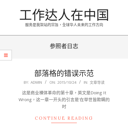
Skip
工作达人在中国
to
content
服务是我架站的宗旨，全球华人未来的工作方向
Primary
Navigation
参照者日志
Menu
部落格的错误示范
2015-
BY:
ADMIN
ON:
2015/10/24
IN:
文章导读
10-
这是商业裸体革命的第十章，英文是Doing It
24
Wrong，这一章一开头的引言是‘在举世皆欺瞒的
时
CONTINUE READING