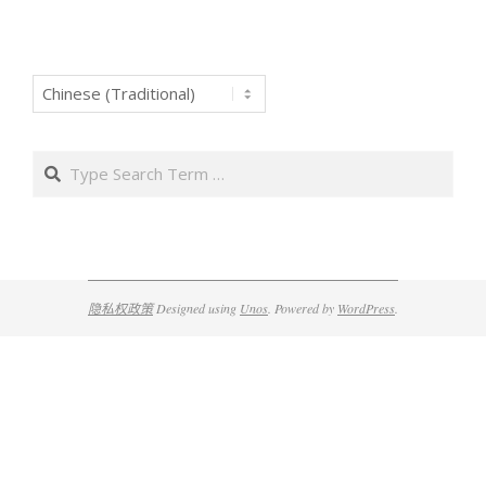
Search
隐私权政策
Designed using
Unos
. Powered by
WordPress
.