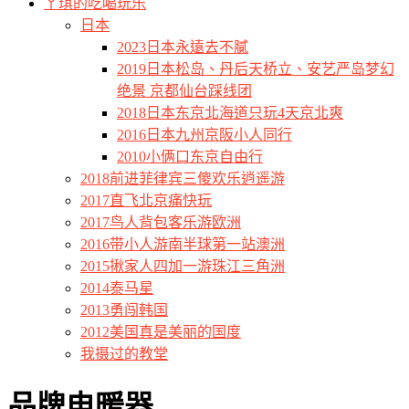
ㄚ琪的吃喝玩乐
日本
2023日本永遠去不膩
2019日本松岛、丹后天桥立、安艺严岛梦幻
绝景 京都仙台踩线团
2018日本东京北海道只玩4天京北爽
2016日本九州京阪小人同行
2010小俩口东京自由行
2018前进菲律宾三傻欢乐逍遥游
2017直飞北京痛快玩
2017鸟人背包客乐游欧洲
2016带小人游南半球第一站澳洲
2015揪家人四加一游珠江三角洲
2014泰马星
2013勇闯韩国
2012美国真是美丽的国度
我摄过的教堂
品牌电暖器