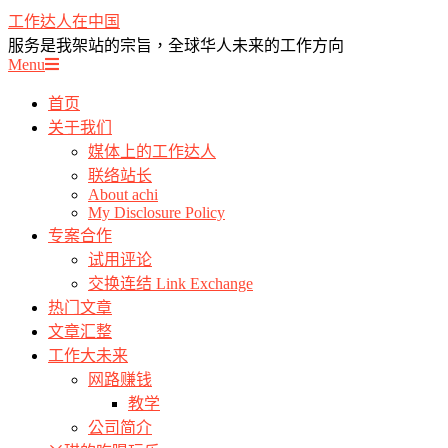
Skip
工作达人在中国
to
服务是我架站的宗旨，全球华人未来的工作方向
content
Primary
Menu
Navigation
Menu
首页
关于我们
媒体上的工作达人
联络站长
About achi
My Disclosure Policy
专案合作
试用评论
交换连结 Link Exchange
热门文章
文章汇整
工作大未来
网路赚钱
教学
公司简介