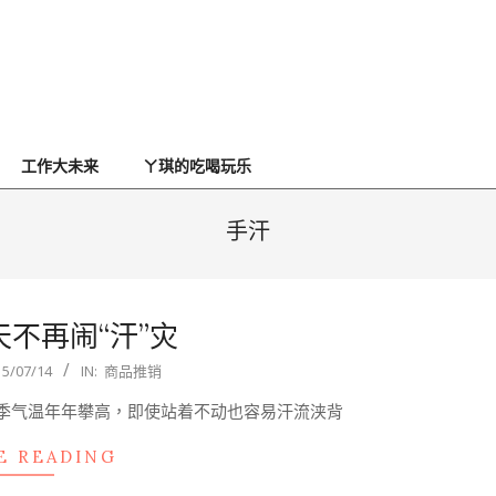
工作大未来
ㄚ琪的吃喝玩乐
手汗
天不再闹“汗”灾
15/07/14
IN:
商品推销
1)台湾夏季气温年年攀高，即使站着不动也容易汗流浃背
E READING