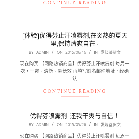
CONTINUE READING
[体验]优得芬止汗喷雾剂,在炎热的夏天
里,保持清爽自在~
2015-
BY:
ADMIN
ON:
2015/06/16
IN:
发烧鉴货文
06-
现在购买 【网路热销商品】优得芬止汗喷雾剂 每周一
16
次，干爽、清新、超长效 再填写姓名邮件地址，经确
认
CONTINUE READING
优得芬喷雾剂-还我干爽与自信！
2015-
BY:
ADMIN
ON:
2015/05/26
IN:
发烧鉴货文
05-
现在购买 【网路热销商品】优得芬止汗喷雾剂 每周一
26