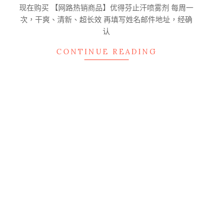
05-
现在购买 【网路热销商品】优得芬止汗喷雾剂 每周一
20
次，干爽、清新、超长效 再填写姓名邮件地址，经确
认
CONTINUE READING