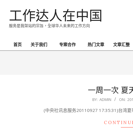
Skip
工作达人在中国
to
content
服务是我架站的宗旨，全球华人未来的工作方向
首页
关于我们
专案合作
热门文章
文章汇整
Primary
Navigation
Menu
一周一次 夏
2015-
BY:
ADMIN
ON:
20
07-
(中央社讯息服务20110927 17:35:3
14
CONTINU