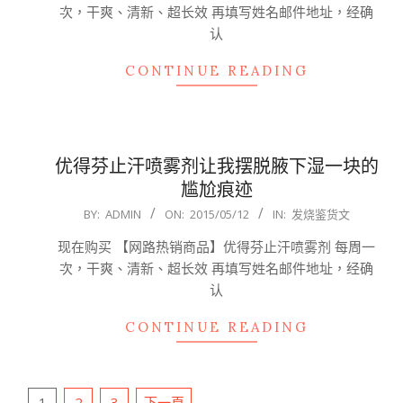
次，干爽、清新、超长效 再填写姓名邮件地址，经确
认
CONTINUE READING
优得芬止汗喷雾剂让我摆脱腋下湿一块的
尴尬痕迹
2015-
BY:
ADMIN
ON:
2015/05/12
IN:
发烧鉴货文
05-
现在购买 【网路热销商品】优得芬止汗喷雾剂 每周一
12
次，干爽、清新、超长效 再填写姓名邮件地址，经确
认
CONTINUE READING
文
1
2
3
下一頁