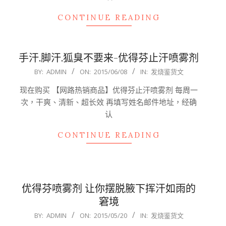
CONTINUE READING
手汗.脚汗.狐臭不要来-优得芬止汗喷雾剂
2015-
BY:
ADMIN
ON:
2015/06/08
IN:
发烧鉴货文
06-
现在购买 【网路热销商品】优得芬止汗喷雾剂 每周一
08
次，干爽、清新、超长效 再填写姓名邮件地址，经确
认
CONTINUE READING
优得芬喷雾剂 让你摆脱腋下挥汗如雨的
窘境
2015-
BY:
ADMIN
ON:
2015/05/20
IN:
发烧鉴货文