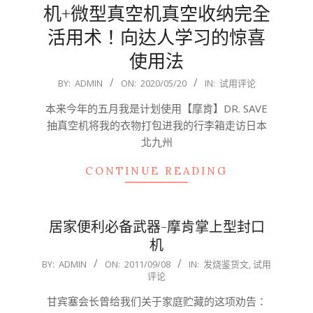
机+微型真空机真空收纳完全
活用术！向达人学习的惊喜
使用法
2020-
BY:
ADMIN
ON:
2020/05/20
IN:
试用评论
05-
本来今年的五月我是计划使用【摩肯】DR. SAVE
20
抽真空机将我的衣物打包进我的行李箱走访日本
北九州
CONTINUE READING
居家便利必备武器-摩肯掌上型封口
机
2011-
BY:
ADMIN
ON:
2011/09/08
IN:
发烧鉴货文
,
试用
评论
09-
08
甘宾塞会长曾给我们关于家庭贮藏的这项劝告：