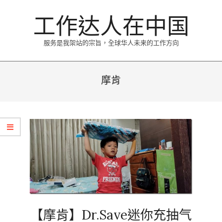
Skip
工作达人在中国
to
content
服务是我架站的宗旨，全球华人未来的工作方向
Primary
Navigation
摩肯
Menu
【摩肯】Dr.Save迷你充抽气