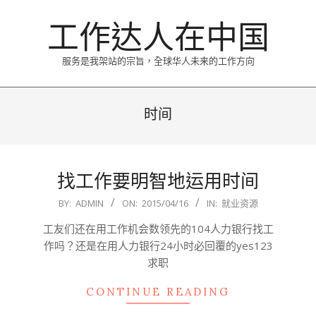
Skip
工作达人在中国
to
content
服务是我架站的宗旨，全球华人未来的工作方向
Primary
Navigation
时间
Menu
找工作要明智地运用时间
2015-
BY:
ADMIN
ON:
2015/04/16
IN:
就业资源
04-
工友们还在用工作机会数领先的104人力银行找工
16
作吗？还是在用人力银行24小时必回覆的yes123
求职
CONTINUE READING