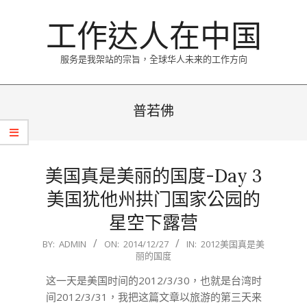
Skip
工作达人在中国
to
content
服务是我架站的宗旨，全球华人未来的工作方向
Primary
Navigation
普若佛
Menu
美国真是美丽的国度-Day 3
美国犹他州拱门国家公园的
星空下露营
2014-
BY:
ADMIN
ON:
2014/12/27
IN:
2012美国真是美
丽的国度
12-
27
这一天是美国时间的2012/3/30，也就是台湾时
间2012/3/31，我把这篇文章以旅游的第三天来