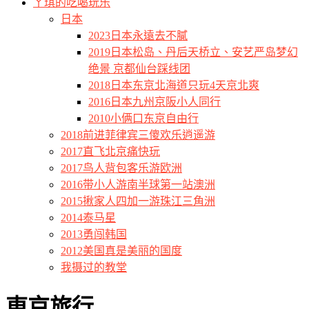
ㄚ琪的吃喝玩乐
日本
2023日本永遠去不膩
2019日本松岛、丹后天桥立、安艺严岛梦幻
绝景 京都仙台踩线团
2018日本东京北海道只玩4天京北爽
2016日本九州京阪小人同行
2010小俩口东京自由行
2018前进菲律宾三傻欢乐逍遥游
2017直飞北京痛快玩
2017鸟人背包客乐游欧洲
2016带小人游南半球第一站澳洲
2015揪家人四加一游珠江三角洲
2014泰马星
2013勇闯韩国
2012美国真是美丽的国度
我摄过的教堂
東京旅行