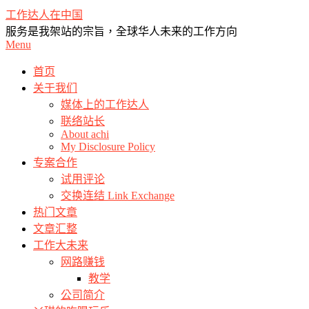
Skip
工作达人在中国
to
服务是我架站的宗旨，全球华人未来的工作方向
content
Primary
Menu
Navigation
Menu
首页
关于我们
媒体上的工作达人
联络站长
About achi
My Disclosure Policy
专案合作
试用评论
交换连结 Link Exchange
热门文章
文章汇整
工作大未来
网路赚钱
教学
公司简介