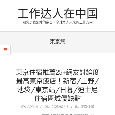
Skip
工作达人在中国
to
content
服务是我架站的宗旨，全球华人未来的工作方向
Primary
Navigation
東京灣
Menu
東京住宿推薦25+網友討論度
最高東京飯店！新宿/上野/
池袋/東京站/日暮/迪士尼
住宿區域優缺點
2025-
BY:
ADMIN
ON:
2025/02/15
IN:
東京住宿
02-