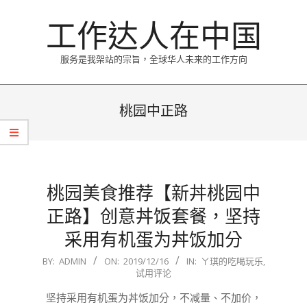
Skip
工作达人在中国
to
content
服务是我架站的宗旨，全球华人未来的工作方向
Primary
Navigation
桃园中正路
Menu
桃园美食推荐【新丼桃园中
正路】创意丼饭套餐，坚持
采用有机蛋为丼饭加分
2019-
BY:
ADMIN
ON:
2019/12/16
IN:
ㄚ琪的吃喝玩乐
,
试用评论
12-
16
坚持采用有机蛋为丼饭加分，不减量、不加价，