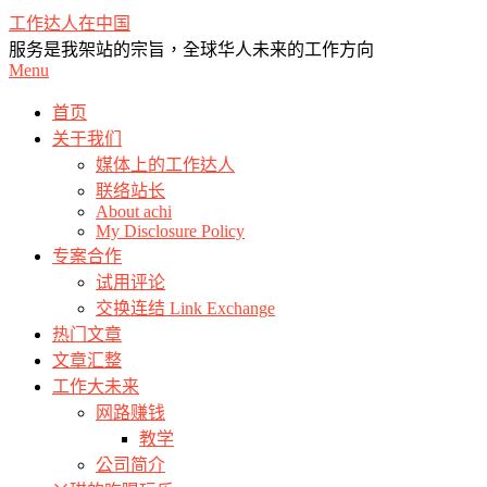
Skip
工作达人在中国
to
服务是我架站的宗旨，全球华人未来的工作方向
content
Primary
Menu
Navigation
Menu
首页
关于我们
媒体上的工作达人
联络站长
About achi
My Disclosure Policy
专案合作
试用评论
交换连结 Link Exchange
热门文章
文章汇整
工作大未来
网路赚钱
教学
公司简介