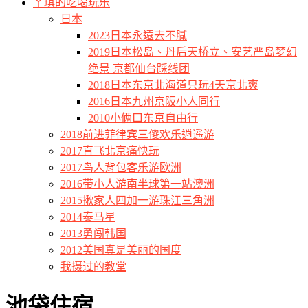
ㄚ琪的吃喝玩乐
日本
2023日本永遠去不膩
2019日本松岛、丹后天桥立、安艺严岛梦幻
绝景 京都仙台踩线团
2018日本东京北海道只玩4天京北爽
2016日本九州京阪小人同行
2010小俩口东京自由行
2018前进菲律宾三傻欢乐逍遥游
2017直飞北京痛快玩
2017鸟人背包客乐游欧洲
2016带小人游南半球第一站澳洲
2015揪家人四加一游珠江三角洲
2014泰马星
2013勇闯韩国
2012美国真是美丽的国度
我摄过的教堂
池袋住宿