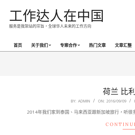
Skip
工作达人在中国
to
content
服务是我架站的宗旨，全球华人未来的工作方向
首页
关于我们
专案合作
热门文章
文章汇整
Primary
Navigation
Menu
荷兰 比
2016-
BY:
ADMIN
ON:
2016/09/09
09-
2014年我们家到泰国、马来西亚跟新加坡旅行，听
09
CONTINU