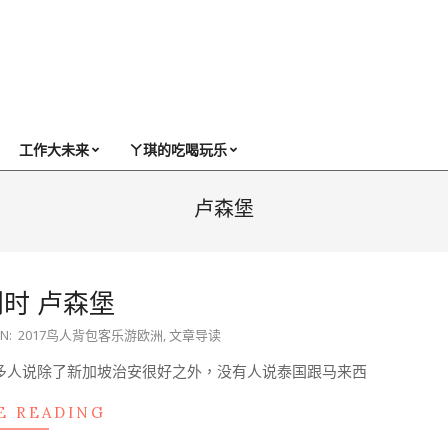
工作大未来
ㄚ琪的吃喝玩乐
卢森堡
利时 卢森堡
IN:
2017鸟人背包客乐游欧洲
,
文章导读
很多人说除了新加坡治安很好之外，没有人说泰国跟马来西
E READING