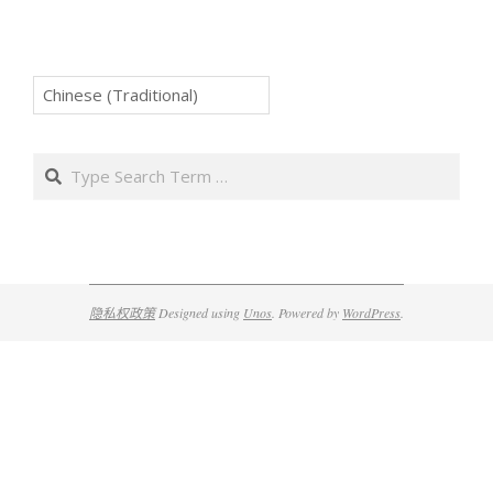
Search
隐私权政策
Designed using
Unos
. Powered by
WordPress
.