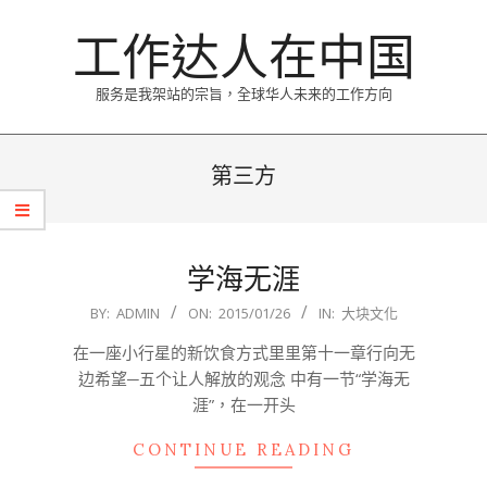
Skip
工作达人在中国
to
content
服务是我架站的宗旨，全球华人未来的工作方向
Primary
Navigation
第三方
Menu
学海无涯
2015-
BY:
ADMIN
ON:
2015/01/26
IN:
大块文化
01-
在一座小行星的新饮食方式里里第十一章行向无
26
边希望─五个让人解放的观念 中有一节“学海无
涯”，在一开头
CONTINUE READING