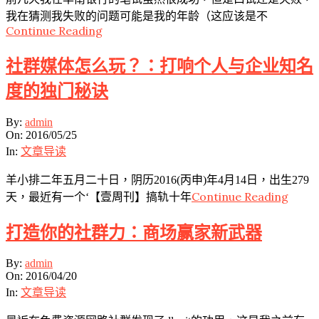
我在猜测我失败的问题可能是我的年龄（这应该是不
Continue Reading
社群媒体怎么玩？：打响个人与企业知名
度的独门秘诀
2016-
By:
admin
05-
On:
2016/05/25
25
In:
文章导读
羊小排二年五月二十日，阴历2016(丙申)年4月14日，出生279
Continue Reading
天，最近有一个‘【壹周刊】搞轨十年
打造你的社群力：商场赢家新武器
2016-
By:
admin
04-
On:
2016/04/20
20
In:
文章导读