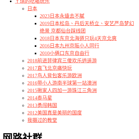
ㄚ琪的吃喝玩乐
日本
2023日本永遠去不膩
2019日本松岛、丹后天桥立、安艺严岛梦幻
绝景 京都仙台踩线团
2018日本东京北海道只玩4天京北爽
2016日本九州京阪小人同行
2010小俩口东京自由行
2018前进菲律宾三傻欢乐逍遥游
2017直飞北京痛快玩
2017鸟人背包客乐游欧洲
2016带小人游南半球第一站澳洲
2015揪家人四加一游珠江三角洲
2014泰马星
2013勇闯韩国
2012美国真是美丽的国度
我摄过的教堂
网路社群