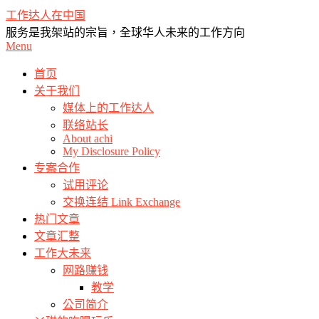
Skip
工作达人在中国
to
服务是我架站的宗旨，全球华人未来的工作方向
content
Primary
Menu
Navigation
Menu
首页
关于我们
媒体上的工作达人
联络站长
About achi
My Disclosure Policy
专案合作
试用评论
交换连结 Link Exchange
热门文章
文章汇整
工作大未来
网路赚钱
教学
公司简介