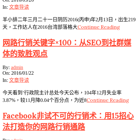
26
In:
文章导读
羊小排二年三月二十一日阴历2016(丙申)年2月13日，出生219
Continue Reading
天，工作达人在2016台湾部落格大
网路行销关键字×100：从SEO到社群媒
体的致胜观点
2016-
By:
admin
01-
On:
2016/01/22
22
In:
文章导读
今天看到‘行政院主计总处今天公布，104年12月失业率
Continue Reading
3.87%，较11月降0.04个百分点，为近8
Facebook非试不可的行销术：用15招心
法打造你的网路行销通路