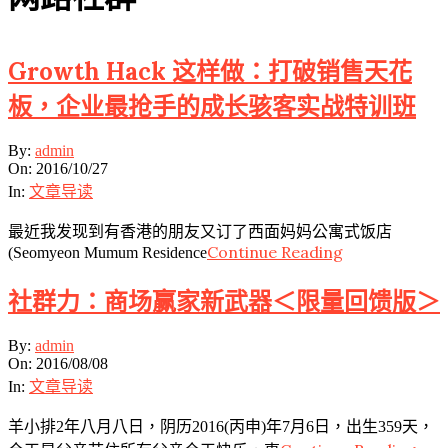
Growth Hack 这样做：打破销售天花
板，企业最抢手的成长骇客实战特训班
2016-
By:
admin
10-
On:
2016/10/27
27
In:
文章导读
最近我发现到有香港的朋友又订了西面妈妈公寓式饭店
Continue Reading
(Seomyeon Mumum Residence
社群力：商场赢家新武器＜限量回馈版＞
2016-
By:
admin
08-
On:
2016/08/08
08
In:
文章导读
羊小排2年八月八日，阴历2016(丙申)年7月6日，出生359天，