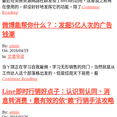
最近在免费资源网路社群发现了dlvr.it的功用，这是我之前有
Continue
在使用的，却没好好地发挥它的功能，除了
Reading
微博能帮你什么？：发掘5亿人次的广告
钱潮
2016-
By:
admin
04-
On:
2016/04/19
19
In:
文章导读
当ㄚ琪正在学习自我雇佣，学习无形销售的窍门，当然就是从
工作达人这个部落格出发的，但是综观天下局势，看
Continue Reading
Line即时行销好点子：认识到认同、消
息转消费，最有效的依“赖”行销手法攻略
2016-
By:
admin
03-
On:
2016/03/26