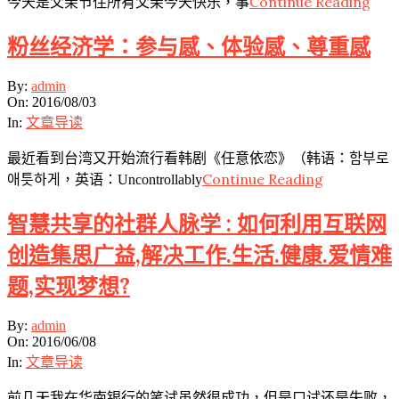
Continue Reading
今天是父亲节住所有父亲今天快乐，事
粉丝经济学：参与感、体验感、尊重感
2016-
By:
admin
08-
On:
2016/08/03
03
In:
文章导读
最近看到台湾又开始流行看韩剧《任意依恋》（韩语：함부로
Continue Reading
애틋하게，英语：Uncontrollably
智慧共享的社群人脉学 : 如何利用互联网
创造集思广益,解决工作.生活.健康.爱情难
题,实现梦想?
2016-
By:
admin
06-
On:
2016/06/08
08
In:
文章导读
前几天我在华南银行的笔试虽然很成功，但是口试还是失败，