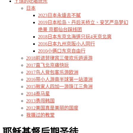
ㄚ琪的吃喝玩乐
日本
2023日本永遠去不膩
2019日本松岛、丹后天桥立、安艺严岛梦幻
绝景 京都仙台踩线团
2018日本东京北海道只玩4天京北爽
2016日本九州京阪小人同行
2010小俩口东京自由行
2018前进菲律宾三傻欢乐逍遥游
2017直飞北京痛快玩
2017鸟人背包客乐游欧洲
2016带小人游南半球第一站澳洲
2015揪家人四加一游珠江三角洲
2014泰马星
2013勇闯韩国
2012美国真是美丽的国度
我摄过的教堂
耶稣基督后期圣徒