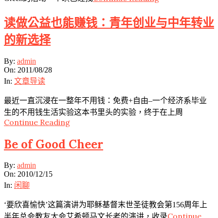
读做公益也能赚钱：青年创业与中年转业
的新选择
2011-
By:
admin
08-
On:
2011/08/28
28
In:
文章导读
最近一直沉浸在一整年不用钱：免费+自由–一个经济系毕业
生的不用钱生活实验这本书里头的实验，终于在上周
Continue Reading
Be of Good Cheer
2010-
By:
admin
12-
On:
2010/12/15
15
In:
闲聊
‘要欣喜愉快’这篇演讲为耶稣基督末世圣徒教会第156周年上
Continue
半年总会教友大会艾希顿马文长老的演讲，收录