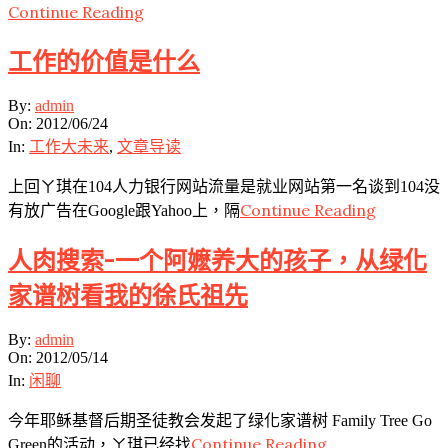
Continue Reading
工作的价值是什么
2012-
By:
admin
06-
On:
2012/06/24
24
In:
工作大未来
,
文章导读
上回ㄚ琪在104人力银行网站流量是就业网站第一名谈到104没
Continue Reading
有放广告在Google跟Yahoo上，隔
人肉搜索-一个阿嬷养大的孩子，从绿化
家谱树看我的徐氏祖先
2012-
By:
admin
05-
On:
2012/05/14
14
In:
闲聊
今年耶稣基督后期圣徒教会发起了绿化家谱树 Family Tree Go
Continue Reading
Green的活动，ㄚ琪已经找