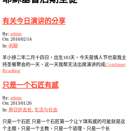
有关今日演讲的分享
2016-
By:
admin
02-
On:
2016/02/14
14
In:
闲聊
羊小排二年二月十四日，出生183天，今天是情人节也是我主
Continue
持圣餐聚会的一天，这一天我帮无法出席演讲的成
Reading
只是一个石匠有感
2013-
By:
admin
01-
On:
2013/01/26
26
In:
周日好去处
,
生活与社会
只是一个石匠 只是一个石匠第一个让ㄚ琪有感的可能就是这
个主题，只是一个主教、只是一个谘理、只是一个长