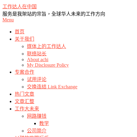
Skip
工作达人在中国
to
服务是我架站的宗旨，全球华人未来的工作方向
content
Primary
Menu
Navigation
Menu
首页
关于我们
媒体上的工作达人
联络站长
About achi
My Disclosure Policy
专案合作
试用评论
交换连结 Link Exchange
热门文章
文章汇整
工作大未来
网路赚钱
教学
公司简介