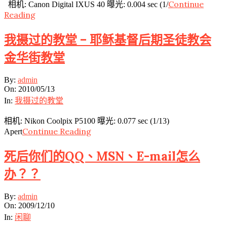
Continue
相机: Canon Digital IXUS 40 曝光: 0.004 sec (1/
Reading
我摄过的教堂 – 耶稣基督后期圣徒教会
金华街教堂
2010-
By:
admin
05-
On:
2010/05/13
13
In:
我摄过的教堂
相机: Nikon Coolpix P5100 曝光: 0.077 sec (1/13)
Continue Reading
Apert
死后你们的QQ、MSN、E-mail怎么
办？？
2009-
By:
admin
12-
On:
2009/12/10
10
In:
闲聊