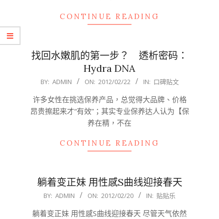
CONTINUE READING
找回水嫩肌的第一步？ 透析密码：
Hydra DNA
2012-
BY:
ADMIN
ON:
2012/02/22
IN:
口碑贴文
02-
许多女性在挑选保养产品，总觉得大品牌、价格
22
昂贵擦起来才“有效”；其实专业保养达人认为【保
养在精，不在
CONTINUE READING
躺着变正妹 用性感S曲线迎接春天
2012-
BY:
ADMIN
ON:
2012/02/20
IN:
贴贴乐
02-
躺着变正妹 用性感S曲线迎接春天 尽管天气依然
20