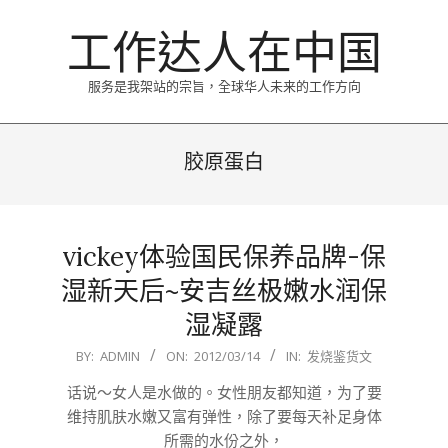
Skip
工作达人在中国
to
content
服务是我架站的宗旨，全球华人未来的工作方向
Primary
Navigation
胶原蛋白
Menu
vickey体验国民保养品牌-保
湿新天后~安吉丝极嫩水润保
湿凝露
2012-
BY:
ADMIN
ON:
2012/03/14
IN:
发烧鉴货文
03-
话说～女人是水做的。女性朋友都知道，为了要
14
维持肌肤水嫩又富有弹性，除了要每天补足身体
所需的水份之外，