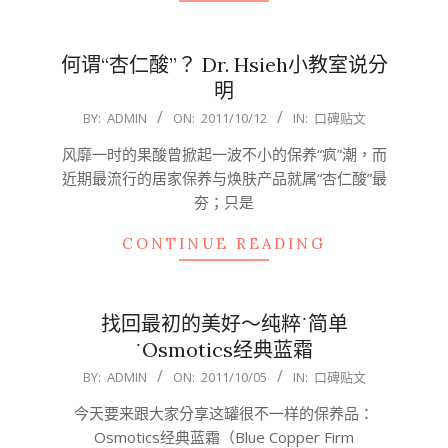
何谓“杏仁酸”？ Dr. Hsieh小教室说分
明
2011-
BY:
ADMIN
ON:
2011/10/12
IN:
口碑贴文
10-
风靡一时的果酸曾掀起一波不小的保养“疯”潮，而
12
近期最流行的居家保养与焕肤产品就属“杏仁酸”最
夯；只是
CONTINUE READING
找回最初的美好～纯粹˙简单
˙Osmotics经典蓝霜
2011-
BY:
ADMIN
ON:
2011/10/05
IN:
口碑贴文
10-
今天要来跟大家分享这罐很不一样的保养品：
05
Osmotics经典蓝霜（Blue Copper Firm