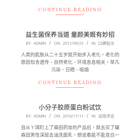
CONTINUE READING
益生菌保养当道 童颜美姬有妙招
2011-
BY:
ADMIN
ON:
2011/09/23
IN:
口碑贴文
09-
人类的肌肤从二十五岁就开始步入老化，老化的
23
原因包含遗传、自然老化、环境息息相关，举凡
污染、日晒、吸烟
CONTINUE READING
小分子胶原蛋白粉试饮
2010-
BY:
ADMIN
ON:
2010/11/11
IN:
试用评论
11-
自从ㄚ琪盯上了森田药妆的产品后，就去买了罐
11
森田男性深层去油洗面乳，想说看能不能变白一