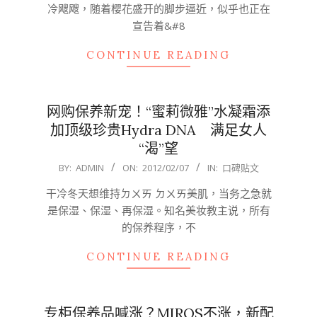
冷飕飕，随着樱花盛开的脚步逼近，似乎也正在
宣告着&#8
CONTINUE READING
网购保养新宠！“蜜莉微雅”水凝霜添
加顶级珍贵Hydra DNA 满足女人
“渴”望
2012-
BY:
ADMIN
ON:
2012/02/07
IN:
口碑贴文
02-
干冷冬天想维持ㄉㄨㄞ ㄉㄨㄞ美肌，当务之急就
07
是保湿、保湿、再保湿。知名美妆教主说，所有
的保养程序，不
CONTINUE READING
专柜保养品喊涨？MIROS不涨，新配