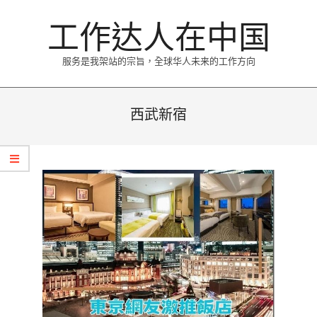
Skip
工作达人在中国
to
content
服务是我架站的宗旨，全球华人未来的工作方向
Primary
Navigation
西武新宿
Menu