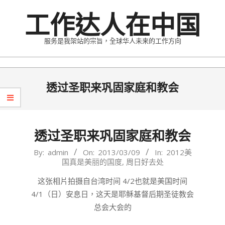
Skip
工作达人在中国
to
content
服务是我架站的宗旨，全球华人未来的工作方向
Primary
透过圣职来巩固家庭和教会
Navigation
Menu
透过圣职来巩固家庭和教会
2013-
By:
admin
On:
2013/03/09
In:
2012美
国真是美丽的国度
,
周日好去处
03-
09
这张相片拍摄自台湾时间 4/2也就是美国时间
4/1（日）安息日，这天是耶稣基督后期圣徒教会
总会大会的