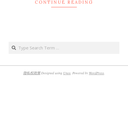
CONTINUE READING
Search
隐私权政策
Designed using
Unos
. Powered by
WordPress
.