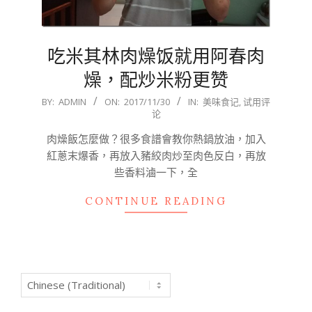
吃米其林肉燥饭就用阿春肉
燥，配炒米粉更赞
2017-
BY:
ADMIN
ON:
2017/11/30
IN:
美味食记
,
试用评
论
11-
30
肉燥飯怎麼做？很多食譜會教你熱鍋放油，加入
紅蔥末爆香，再放入豬絞肉炒至肉色反白，再放
些香料滷一下，全
CONTINUE READING