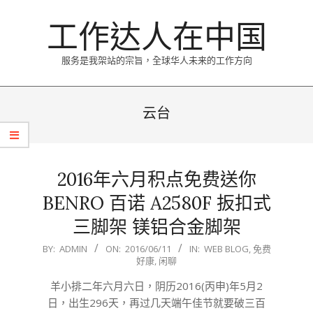
Skip
工作达人在中国
to
content
服务是我架站的宗旨，全球华人未来的工作方向
Primary
Navigation
云台
Menu
2016年六月积点免费送你
BENRO 百诺 A2580F 扳扣式
三脚架 镁铝合金脚架
2016-
BY:
ADMIN
ON:
2016/06/11
IN:
WEB BLOG
,
免费
好康
,
闲聊
06-
11
羊小排二年六月六日，阴历2016(丙申)年5月2
日，出生296天，再过几天端午佳节就要破三百