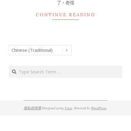
了，奇怪
CONTINUE READING
Search
隐私权政策
Designed using
Unos
. Powered by
WordPress
.