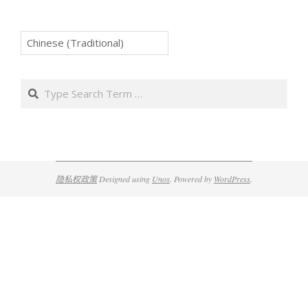
Search
隐私权政策
Designed using
Unos
. Powered by
WordPress
.