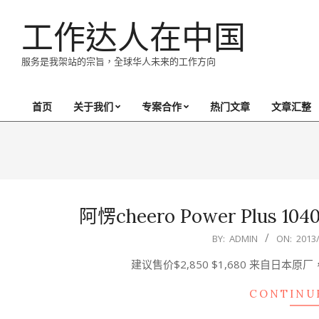
Skip
工作达人在中国
to
content
服务是我架站的宗旨，全球华人未来的工作方向
首页
关于我们
专案合作
热门文章
文章汇整
Primary
Navigation
Menu
阿愣cheero Power Plus 1
2013-
BY:
ADMIN
ON:
2013
11-
建议售价$2,850 $1,680 来自日本原厂
27
CONTINU