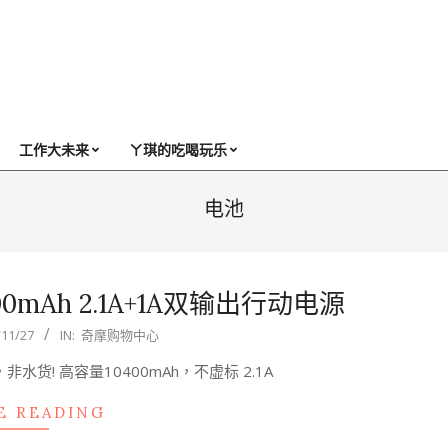
工作大未来
ㄚ琪的吃喝玩乐
电池
0400mAh 2.1A+1A双输出行动电源
/11/27
IN:
奇摩购物中心
，非水货! 高容量10400mAh，不虚标 2.1A
E READING