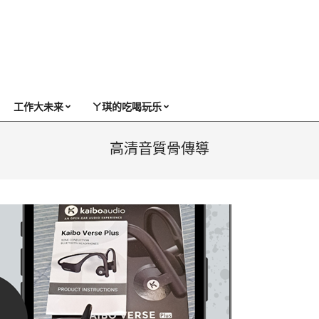
工作大未来
ㄚ琪的吃喝玩乐
高清音質骨傳導