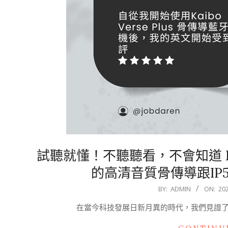
試聽就懂！不聽聽看，不會知道 Kaib
的高清音質骨傳導跟IP
2024-
BY:
ADMIN
ON:
20
05-
在當今科技發展日新月異的時代，我們見證了許多令人
29