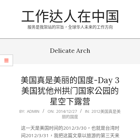
Skip
工作达人在中国
to
content
服务是我架站的宗旨，全球华人未来的工作方向
Primary
Navigation
Delicate Arch
Menu
美国真是美丽的国度-Day 3
美国犹他州拱门国家公园的
星空下露营
2014-
BY:
ADMIN
ON:
2014/12/27
IN:
2012美国真是美
丽的国度
12-
27
这一天是美国时间的2012/3/30，也就是台湾时
间2012/3/31，我把这篇文章以旅游的第三天来