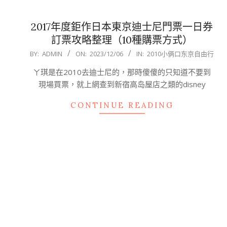
2017年度鉅作日本東京迪士尼門票一日券
訂票攻略整理（10種購票方式）
2023-
BY:
ADMIN
ON:
2023/12/06
IN:
2010小俩口东京自由行
12-
ㄚ琪是在2010去迪士尼的，那時傻傻的只知道不要到
06
現場買票，就上網查到新宿高岛屋店之類的disney
CONTINUE READING