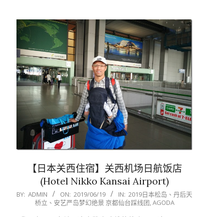
【日本关西住宿】关西机场日航饭店
(Hotel Nikko Kansai Airport)
2019-
BY:
ADMIN
ON:
2019/06/19
IN:
2019日本松岛、丹后天
桥立、安艺严岛梦幻绝景 京都仙台踩线团
,
AGODA
06-
19