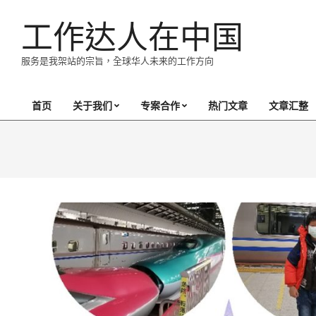
Skip
工作达人在中国
to
content
服务是我架站的宗旨，全球华人未来的工作方向
首页
关于我们
专案合作
热门文章
文章汇整
Primary
Navigation
Menu