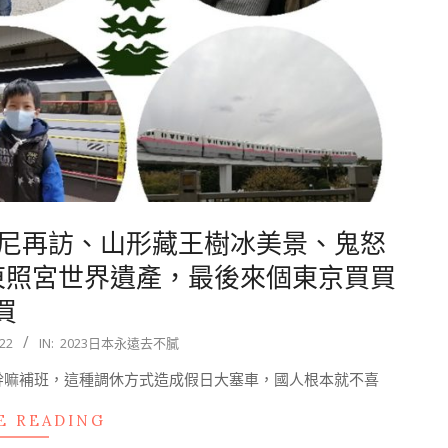
迪士尼再訪、山形藏王樹冰美景、鬼怒
東照宮世界遺產，最後來個東京買買
買
22
IN:
2023日本永遠去不膩
幹嘛補班，這種調休方式造成假日大塞車，國人根本就不喜
E READING