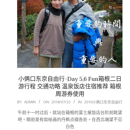
小俩口东京自由行-Day 5,6 Fun箱根二日
游行程 交通功略 温泉饭店住宿推荐 箱根
周游券使用
2018-
BY:
ADMIN
ON:
2018/07/23
IN:
2010小俩口东京自由行
07-
午前十一时过后，就站在箱根的富士屋饭店台阶前眺望
23
吧。眼前是有如绘画的丹枫点缀各处。在西北端望不见
白色