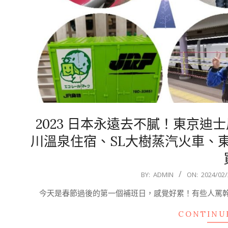
2023 日本永遠去不膩！東京
川溫泉住宿、SL大樹蒸汽火車、
2024-
BY:
ADMIN
ON:
2024/02/
02-
今天是春節過後的第一個補班日，感覺好累！有些人罵
22
CONTINU